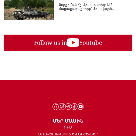
Զորքը հանե՛ք Վրաստանից․ ԵՄ
մայրաքաղաքները՝ Մոսկվային...
Follow us in
Youtube
ՄԵՐ ՄԱՍԻՆ
ԹԻՄ
ԱՌԱՔԵԼՈՒԹՅՈՒՆ ԵՎ ԱՐԺԵՔՆԵՐ