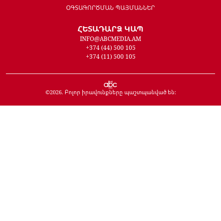
ՕԳՏԱԳՈՐԾՄԱՆ ՊԱՅՄԱՆՆԵՐ
ՀԵՏԱԴԱՐՁ ԿԱՊ
INFO@ABCMEDIA.AM
+374 (44) 500 105
+374 (11) 500 105
©
2026
. Բոլոր իրավունքները պաշտպանված են: