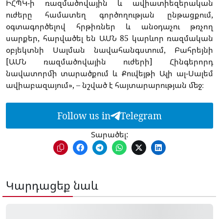
ԻՀՊԿ-ի ռազմածովային և ավիատիեզերական
ուժերը համատեղ գործողության ընթացքում,
օգտագործելով հրթիռներ և անօդաչու թռչող
սարքեր, հարվածել են ԱՄՆ 85 կարևոր ռազմական
օբյեկտնի Սալման նավահանգստում, Բահրեյնի
[ԱՄՆ ռազմածովային ուժերի] Հինգերորդ
նավատորմի տարածքում և Քուվեյթի Ալի ալ-Սալեմ
ավիաբազայում», – նշված է հայտարարության մեջ։
Follow us in
Telegram
Տարածել:
Կարդացեք նաև