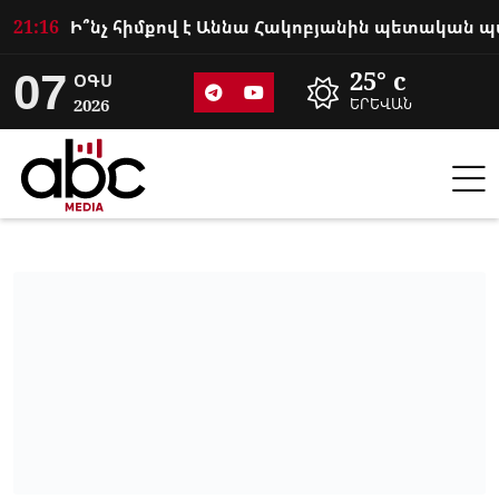
21:16
07
25° c
ՕԳՍ
2026
ԵՐԵՎԱՆ