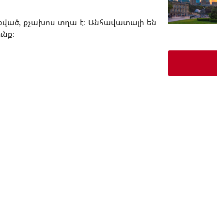
ված, քչախոս տղա է։ Անհավատալի են
ւնք։