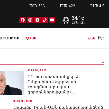
USD
366
EUR
422
RUB
4.5
34° c
ԵՐԵՎԱՆ
ՍՓՅՈՒՌՔ
ՀԱՅՔ
Հայ
Рус
06.08.26 / 15:20
ՌԴ-ում արձագանքել են
Ուկրաինա-Ադրբեջան
«ռազմավարական
գործընկերությանը»...
06.08.26 / 15:01
Հուսանք՝ Իրան-ԱՄՆ բանակցություններն