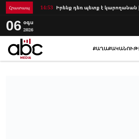
14:53
Հրատապ
06
օգս
2026
ՔԱՂԱՔԱԿԱՆՈՒԹ