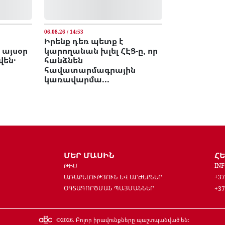
06.08.26 / 14:53
Իրենք դեռ պետք է
 այսօր
կարողանան խլել ՀԷՑ-ը, որ
վեն․
հանձնեն
հավատարմագրային
կառավարմա...
ՄԵՐ ՄԱՍԻՆ
Հ
IN
ԹԻՄ
ԱՌԱՔԵԼՈՒԹՅՈՒՆ ԵՎ ԱՐԺԵՔՆԵՐ
+37
ՕԳՏԱԳՈՐԾՄԱՆ ՊԱՅՄԱՆՆԵՐ
+37
©
2026
. Բոլոր իրավունքները պաշտպանված են: