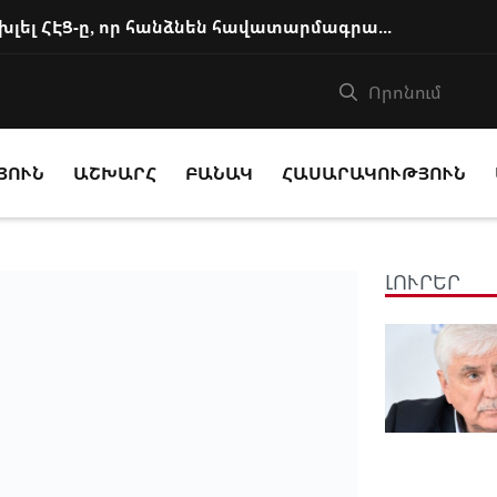
Իրենք դեռ պետք է կարողանան խլել ՀԷՑ-ը, որ հանձնեն հավատարմագրային կառավա...
ՅՈՒՆ
ԱՇԽԱՐՀ
ԲԱՆԱԿ
ՀԱՍԱՐԱԿՈՒԹՅՈՒՆ
ԼՈՒՐԵՐ