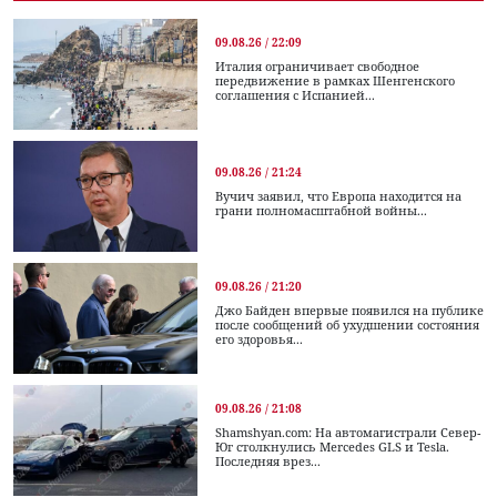
09.08.26 / 22:09
Италия ограничивает свободное
передвижение в рамках Шенгенского
соглашения с Испанией...
09.08.26 / 21:24
Вучич заявил, что Европа находится на
грани полномасштабной войны...
09.08.26 / 21:20
Джо Байден впервые появился на публике
после сообщений об ухудшении состояния
его здоровья...
09.08.26 / 21:08
Shamshyan.com: На автомагистрали Север-
Юг столкнулись Mercedes GLS и Tesla.
Последняя врез...