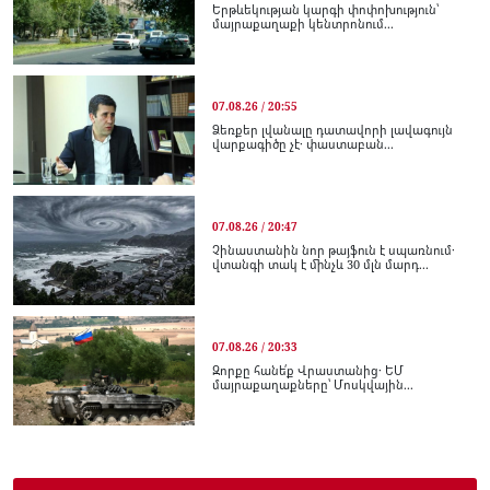
Երթևեկության կարգի փոփոխություն՝
մայրաքաղաքի կենտրոնում...
07.08.26 / 20:55
Ձեռքեր լվանալը դատավորի լավագույն
վարքագիծը չէ․ փաստաբան...
07.08.26 / 20:47
Չինաստանին նոր թայֆուն է սպառնում․
վտանգի տակ է մինչև 30 մլն մարդ...
07.08.26 / 20:33
Զորքը հանե՛ք Վրաստանից․ ԵՄ
մայրաքաղաքները՝ Մոսկվային...