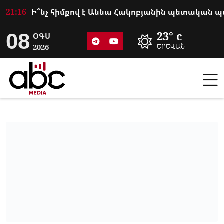
21:16
08
23° c
ՕԳՍ
2026
ԵՐԵՎԱՆ