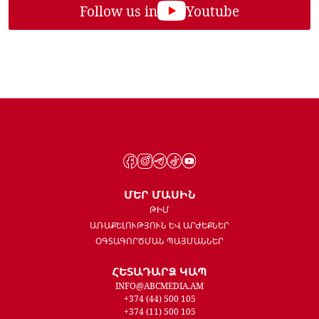
Follow us in
Youtube
ՄԵՐ ՄԱՍԻՆ
ԹԻՄ
ԱՌԱՔԵԼՈՒԹՅՈՒՆ ԵՎ ԱՐԺԵՔՆԵՐ
ՕԳՏԱԳՈՐԾՄԱՆ ՊԱՅՄԱՆՆԵՐ
ՀԵՏԱԴԱՐՁ ԿԱՊ
INFO@ABCMEDIA.AM
+374 (44) 500 105
+374 (11) 500 105