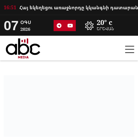
16:51
07
20° c
ՕԳՍ
2026
ԵՐԵՎԱՆ