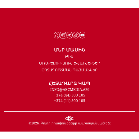
ՄԵՐ ՄԱՍԻՆ
ԹԻՄ
ԱՌԱՔԵԼՈՒԹՅՈՒՆ ԵՎ ԱՐԺԵՔՆԵՐ
ՕԳՏԱԳՈՐԾՄԱՆ ՊԱՅՄԱՆՆԵՐ
ՀԵՏԱԴԱՐՁ ԿԱՊ
INFO@ABCMEDIA.AM
+374 (44) 500 105
+374 (11) 500 105
©
2026
. Բոլոր իրավունքները պաշտպանված են: