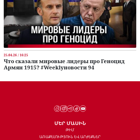
25.04.26 / 16:25
Что сказали мировые лидеры про Геноцид
Армян 1915? #Weeklyновости 94
ՄԵՐ ՄԱՍԻՆ
ԹԻՄ
ԱՌԱՔԵԼՈՒԹՅՈՒՆ ԵՎ ԱՐԺԵՔՆԵՐ