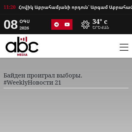
11:20
08
34° c
ՕԳՍ
2026
ԵՐԵՎԱՆ
Байден проиграл выборы.
#WeeklyНовости 21