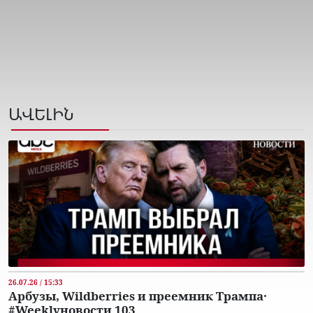
ԱՎԵԼԻՆ
26.07.26 / 15:33
Арбузы, Wildberries и преемник Трампа․
#Weeklyновости 103