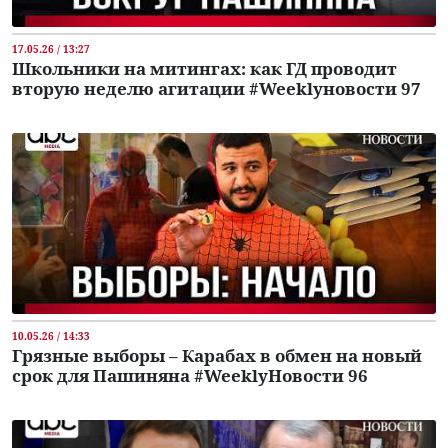
17.05.26 / 13:27
Школьники на митингах: как ГД проводит
вторую неделю агитации #Weeklyновости 97
10.05.26 / 14:33
Грязные выборы – Карабах в обмен на новый
срок для Пашиняна #WeeklyНовости 96