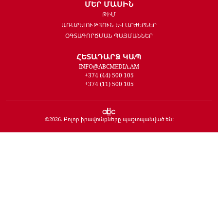
ՄԵՐ ՄԱՍԻՆ
ԹԻՄ
ԱՌԱՔԵԼՈՒԹՅՈՒՆ ԵՎ ԱՐԺԵՔՆԵՐ
ՕԳՏԱԳՈՐԾՄԱՆ ՊԱՅՄԱՆՆԵՐ
ՀԵՏԱԴԱՐՁ ԿԱՊ
INFO@ABCMEDIA.AM
+374 (44) 500 105
+374 (11) 500 105
©
2026
. Բոլոր իրավունքները պաշտպանված են: