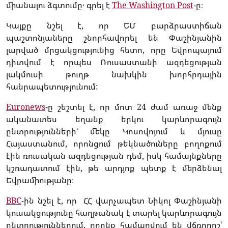
միանալու ձգտումը․ գրել է
The Washington Post
-ը։
Կայքը նշել է, որ ԵՄ բարձրաստիճան
պաշտոնյաները շնորհավորել են Փաշինյանին
լարված մրցակցությունից հետո, որը Եվրոպայում
դիտվում է որպես Ռուսաստանի ազդեցության
լակմուսի թուղթ նախկին խորհրդային
հանրապետությունում:
Euronews
-ը շեշտել է, որ մոտ 24 ժամ առաջ մենք
ականատես եղանք երկու կարևորագույն
ընտրությունների՝ մեկը Կոսովոյում և մյուսը
Հայաստանում, որոնցում թեկնածուները բողոքում
էին ռուսական ազդեցության դեմ, իսկ համայնքները
կշռադատում էին, թե արդյոք պետք է մերձենալ
Եվրամիությանը։
BBC
-ին նշել է, որ ՀՀ վարչապետ Նիկոլ Փաշինյանի
կուսակցությունը հաղթանակ է տարել կարևորագույն
ընտրություններում, որոնք համարվում են վճռորոշ՝