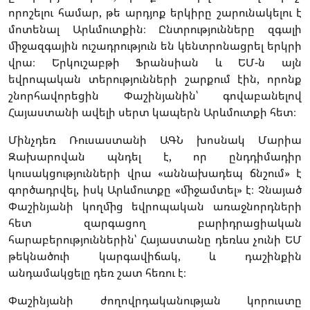
որոշելու համար, թե արդյոք երկիրը շարունակելու է
մոտենալ Արևմուտքին։ Ընտրությունները զգալի
միջազգային ուշադրություն են կենտրոնացրել երկրի
վրա։ Երկուշաբթի Ֆրանսիան և ԵՄ-ն այն
եվրոպական տերությունների շարքում էին, որոնք
շնորհավորեցին Փաշինյանին՝ գովաբանելով
Հայաստանի ավելի սերտ կապերն Արևմուտքի հետ։
Մինչդեռ Ռուսաստանի ԱԳՆ խոսնակ Մարիա
Զախարովան պնդել է, որ ընդդիմադիր
կուսակցությունների վրա «աննախադեպ ճնշում» է
գործադրվել, իսկ Արևմուտքը «միջամտել» է։ Չնայած
Փաշինյանի կողմից եվրոպական առաջնորդների
հետ զարգացող բարիդրացիական
հարաբերություններին՝ Հայաստանը դեռևս չունի ԵՄ
թեկնածուի կարգավիճակ, և դաշինքին
անդամակցելը դեռ շատ հեռու է։
Փաշինյանի ժողովրդականության կորուստը