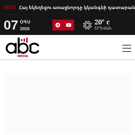
16:51
07
20° c
ՕԳՍ
2026
ԵՐԵՎԱՆ