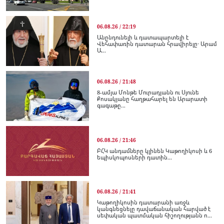
06.08.26 / 22:19
Անընդունելի և դատապարտելի է
Վեհափառին դատարան հրավիրելը․ Արամ
Ա...
06.08.26 / 21:48
8-ամյա Մոնթե Մուրադյանն ու Սյունե
Քոսակյանը հաղթահարել են Արարատի
գագաթը...
06.08.26 / 21:46
ԲՀԿ անդամները կլինեն Կաթողիկոսի և 6
եպիսկոպոսների դատին...
06.08.26 / 21:41
Կաթողիկոսին դատարանի առջև
կանգնեցնելը դավաճանական հարված է
սեփական պատմական հիշողությանն ո...