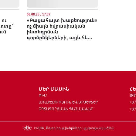
06.08.26 / 17:37
 ու
«Բացահայտ խաբեություն»
րոտը՝
ոչ միայն եվրասիական
ում
ինտեգրման
գործընկերների, այլև հե...
ՄԵՐ ՄԱՍԻՆ
Հ
IN
ԹԻՄ
ԱՌԱՔԵԼՈՒԹՅՈՒՆ ԵՎ ԱՐԺԵՔՆԵՐ
+37
ՕԳՏԱԳՈՐԾՄԱՆ ՊԱՅՄԱՆՆԵՐ
+37
©
2026
. Բոլոր իրավունքները պաշտպանված են: