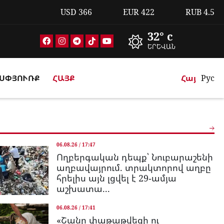
USD
366
EUR
422
RUB
4.5
32° c
ԵՐԵՎԱՆ
ՍՓՅՈՒՌՔ
ՀԱՅՔ
Հայ
Рус
06.08.26 / 17:47
Ողբերգական դեպք՝ Նուբարաշենի
աղբավայրում. տրակտորով աղբը
հրելիս այն լցվել է 29-ամյա
աշխատա...
06.08.26 / 17:41
«Շանը փաթաթվեցի ու