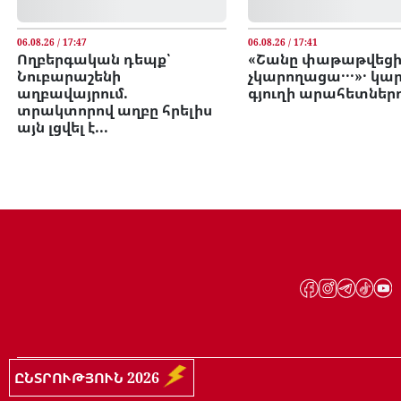
06.08.26 / 17:47
06.08.26 / 17:41
Ողբերգական դեպք՝
«Շանը փաթաթվեցի
Նուբարաշենի
չկարողացա․․․»․ կա
աղբավայրում.
գյուղի արահետներ
տրակտորով աղբը հրելիս
այն լցվել է...
ԸՆՏՐՈՒԹՅՈՒՆ 2026