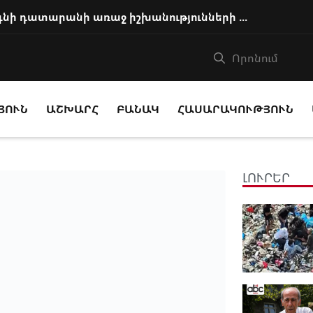
Հայ եկեղեցու առաջնորդը կկանգնի դատարանի առաջ իշխանությունների հետ խորացո...
ՅՈՒՆ
ԱՇԽԱՐՀ
ԲԱՆԱԿ
ՀԱՍԱՐԱԿՈՒԹՅՈՒՆ
ԼՈՒՐԵՐ