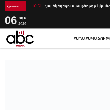
16:51
Հրատապ
06
օգս
2026
ՔԱՂԱՔԱԿԱՆՈՒԹ