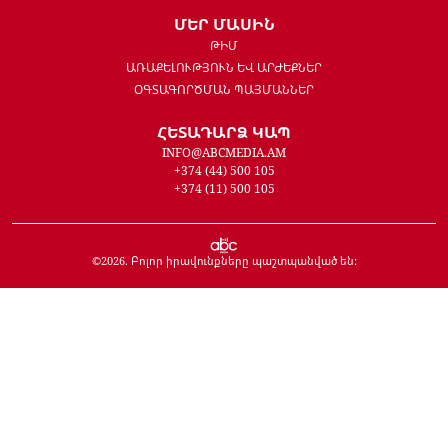
ՄԵՐ ՄԱՍԻՆ
ԹԻՄ
ԱՌԱՔԵԼՈՒԹՅՈՒՆ ԵՎ ԱՐԺԵՔՆԵՐ
ՕԳՏԱԳՈՐԾՄԱՆ ՊԱՅՄԱՆՆԵՐ
ՀԵՏԱԴԱՐՁ ԿԱՊ
INFO@ABCMEDIA.AM
+374 (44) 500 105
+374 (11) 500 105
©
2026
. Բոլոր իրավունքները պաշտպանված են: