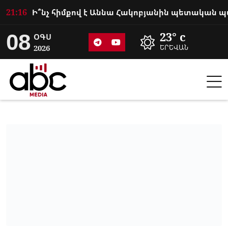
21:16
08
23° c
ՕԳՍ
2026
ԵՐԵՎԱՆ