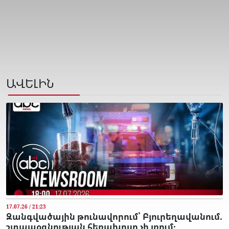
ԱՎԵԼԻՆ
17.07.26 / 21:23
Զանգվածային թունավորում՝ Բյուրեղավանում.
շտապօգնության հեռախոսը չի լռում․