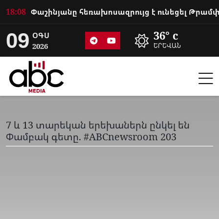
18:08
09
36° c
ՕԳՍ
2026
ԵՐԵՎԱՆ
7 և 13 տարեկան երեխաներն ընկել են
Փամբակ գետը. #ABCnewsroom 203