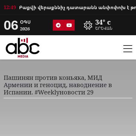
12:49
06
34° c
ՕԳՍ
2026
ԵՐԵՎԱՆ
Пашинян против коньяка, МИД
Армении и геноцид, наводнение в
Испании. #Weeklyновости 29