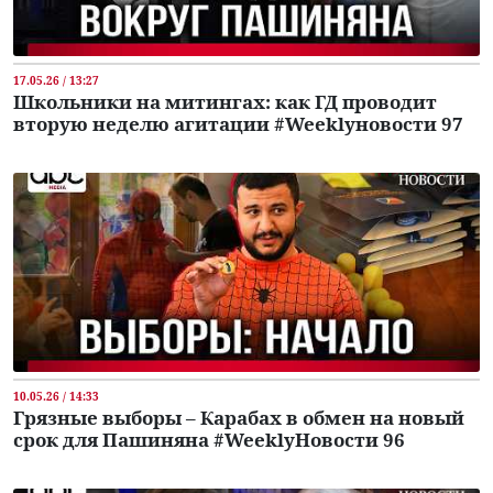
17.05.26 / 13:27
Школьники на митингах: как ГД проводит
вторую неделю агитации #Weeklyновости 97
10.05.26 / 14:33
Грязные выборы – Карабах в обмен на новый
срок для Пашиняна #WeeklyНовости 96