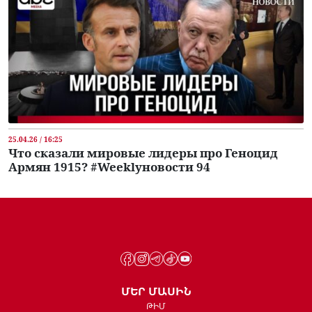
25.04.26 / 16:25
Что сказали мировые лидеры про Геноцид
Армян 1915? #Weeklyновости 94
ՄԵՐ ՄԱՍԻՆ
ԹԻՄ