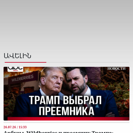
ԱՎԵԼԻՆ
26.07.26 / 15:33
Арбузы, Wildberries и преемник Трампа․