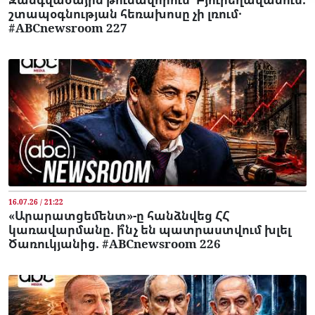
շտապօգնության հեռախոսը չի լռում․
#ABCnewsroom 227
16.07.26 / 21:22
«Արարատցեմենտ»-ը հանձնվեց ՀՀ
կառավարմանը. ի՞նչ են պատրաստվում խլել
Ծառուկյանից. #ABCnewsroom 226