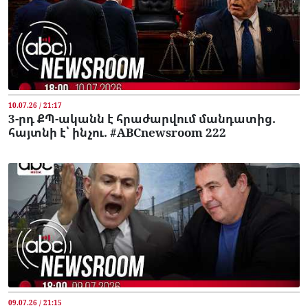
10.07.26 / 21:17
3-րդ ՔՊ-ականն է հրաժարվում մանդատից.
հայտնի է՝ ինչու. #ABCnewsroom 222
09.07.26 / 21:15