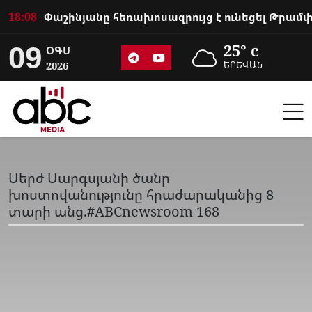
18:08
09
25° c
ՕԳՍ
2026
ԵՐԵՎԱՆ
Սերժ Սարգսյանի ծանր
խոստովանությունը հրաժարականից 8
տարի անց.#ABCnewsroom 168