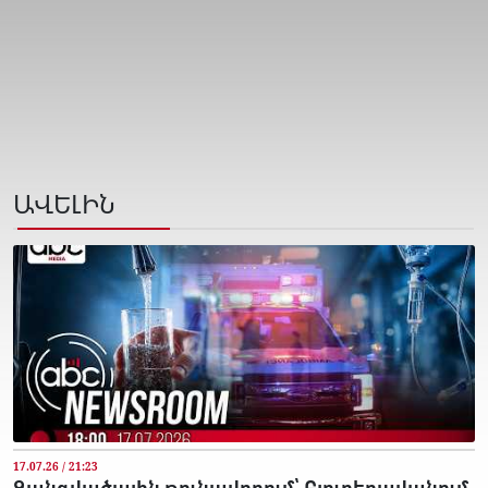
ԱՎԵԼԻՆ
17.07.26 / 21:23
Զանգվածային թունավորում՝ Բյուրեղավանում.