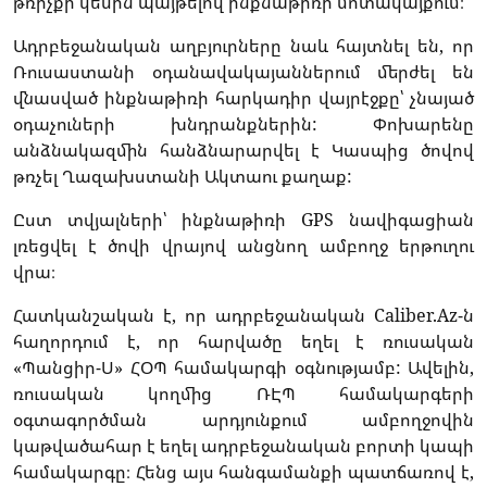
թռիչքի կեսին պայթելով ինքնաթիռի մոտակայքում։
Ադրբեջանական աղբյուրները նաև հայտնել են, որ
Ռուսաստանի օդանավակայաններում մերժել են
վնասված ինքնաթիռի հարկադիր վայրէջքը՝ չնայած
օդաչուների խնդրանքներին: Փոխարենը
անձնակազմին հանձնարարվել է Կասպից ծովով
թռչել Ղազախստանի Ակտաու քաղաք:
Ըստ տվյալների՝ ինքնաթիռի GPS նավիգացիան
լռեցվել է ծովի վրայով անցնող ամբողջ երթուղու
վրա։
Հատկանշական է, որ ադրբեջանական Caliber.Az-ն
հաղորդում է, որ հարվածը եղել է ռուսական
«Պանցիր-Ս» ՀՕՊ համակարգի օգնությամբ: Ավելին,
ռուսական կողմից ՌԷՊ համակարգերի
օգտագործման արդյունքում ամբողջովին
կաթվածահար է եղել ադրբեջանական բորտի կապի
համակարգը։ Հենց այս հանգամանքի պատճառով է,