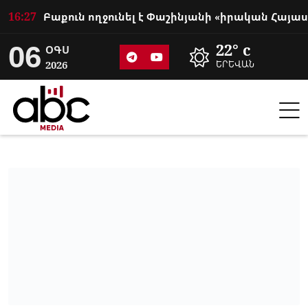
16:27
06
22° c
ՕԳՍ
2026
ԵՐԵՎԱՆ