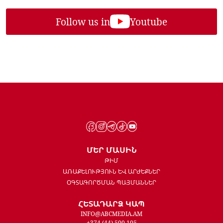
Follow us in
Youtube
ՄԵՐ ՄԱՍԻՆ
ԹԻՄ
ԱՌԱՔԵԼՈՒԹՅՈՒՆ ԵՎ ԱՐԺԵՔՆԵՐ
ՕԳՏԱԳՈՐԾՄԱՆ ՊԱՅՄԱՆՆԵՐ
ՀԵՏԱԴԱՐՁ ԿԱՊ
INFO@ABCMEDIA.AM
+374 (44) 500 105