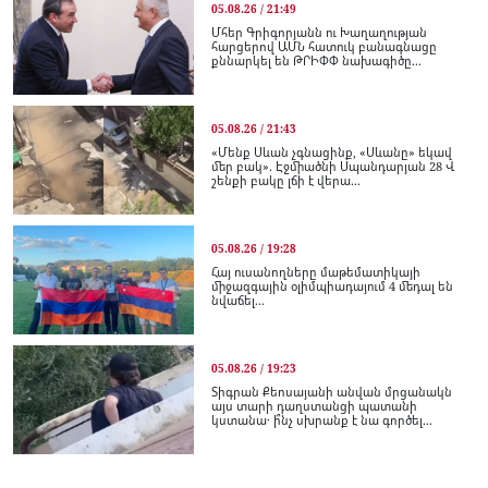
05.08.26 / 21:49
Մհեր Գրիգորյանն ու Խաղաղության
հարցերով ԱՄՆ հատուկ բանագնացը
քննարկել են ԹՐԻՓՓ նախագիծը...
05.08.26 / 21:43
«Մենք Սևան չգնացինք, «Սևանը» եկավ
մեր բակ». Էջմիածնի Սպանդարյան 28 Վ
շենքի բակը լճի է վերա...
05.08.26 / 19:28
Հայ ուսանողները մաթեմատիկայի
միջազգային օլիմպիադայում 4 մեդալ են
նվաճել...
05.08.26 / 19:23
Տիգրան Քեոսայանի անվան մրցանակն
այս տարի դաղստանցի պատանի
կստանա․ ի՞նչ սխրանք է նա գործել...