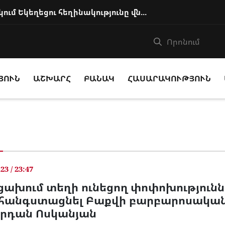
Իշխանությունը քայլեր է ձեռնարկում Եկեղեցու հեղինակությունը վնասելու, ինք...
ՅՈՒՆ
ԱՇԽԱՐՀ
ԲԱՆԱԿ
ՀԱՍԱՐԱԿՈՒԹՅՈՒՆ
.23 / 23:47
ցախում տեղի ունեցող փոփոխություննե
հանգստացնել Բաքվի բարբարոսական
րդան Ոսկանյան