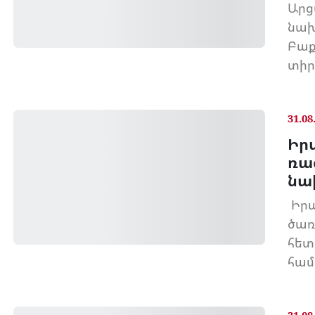
Արց
նախ
Բաք
տիրո
31.08
Իր
ռա
նա
Իրա
ծառ
հետ
համ