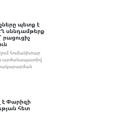
ները պետք է
Ղ սննդամթերք
՝ րացուցիչ
ւն
ղում հումանիտար
 և արժանապատիվ
մատակարարման
է Փարիզի
թյան հետ