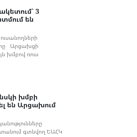
ակետում` 3
տմում են
 ուսանողների
երը Արցախցի
յն խմբով ռուս
նսկի խմբի
լ են Արցախում
նությունները
ստանում գտնվող ԵԱՀԿ