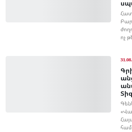
սպ
Հատ
Բար
ժող
ոչ թ
31.08
Գր
ան
ան
Տի
Գեն
«Վա
Հայ
համ