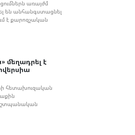
ցումներն առայժմ
սել են անհանգստացնել
ւմ է քարոզչական
» մեղադրել է
իվերսիա
րի հետախուզական
տաքին
պաշտպանական