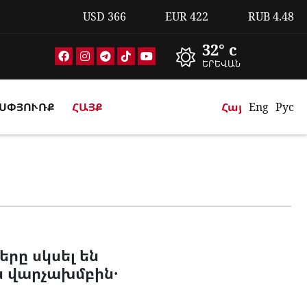
USD
366
EUR
422
RUB
4.48
32° c
ԵՐԵՎԱՆ
ՍՓՅՈՒՌՔ
ՀԱՅՔ
Հայ
Eng
Рус
րը սկսել են
 վարչախմբին․