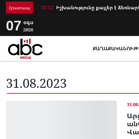
18:12
Հրատապ
07
օգս
2026
ՔԱՂԱՔԱԿԱՆՈՒԹ
31.08.2023
31.08
Ար
ան
Վա