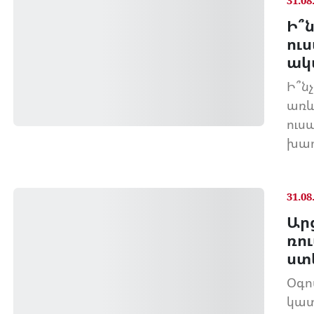
31.08
Ի՞
ու
ակ
Ի՞ն
առև
ուս
խաղ
31.08
Ար
ռո
ստ
Օգո
կատ