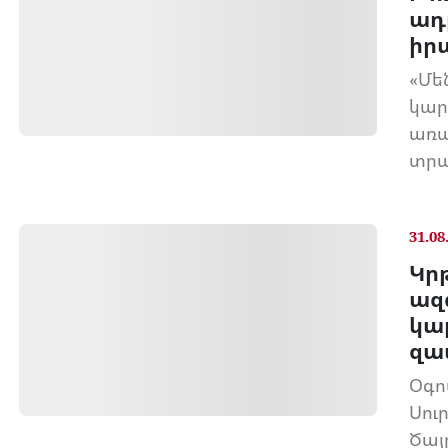
ադ
իր
«Մե
կար
առա
տրա
31.08
Կր
ազ
կար
զա
Օգո
Սու
Ծայ