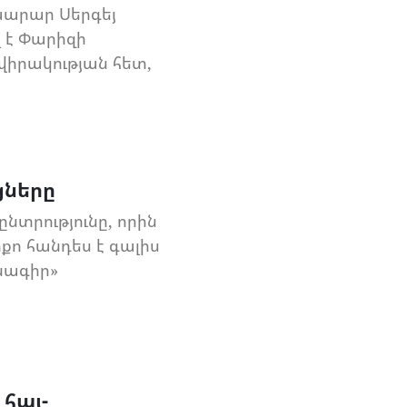
արար Սերգեյ
 է Փարիզի
իրակության հետ,
ցները
նտրությունը, որին
քո հանդես է գալիս
նագիր»
հայ-