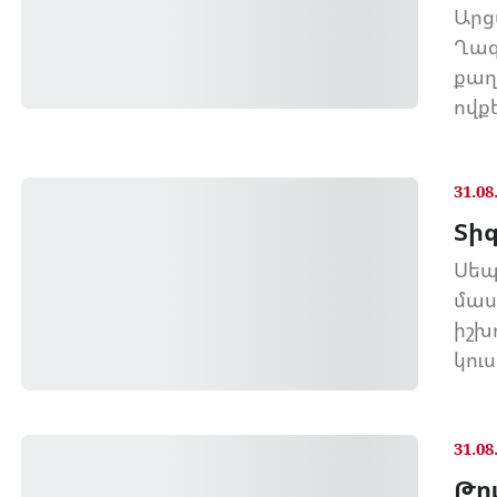
Արց
Ղազ
քաղ
ովք
31.08
Տի
Սեպ
մաս
իշխ
կուս
31.08
Թո