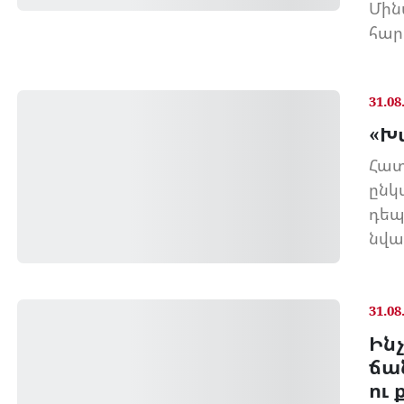
Մին
հար
31.08
«Խ
Հատ
ընկ
դեպ
նվա
31.08
Ինչ
ճա
ու 