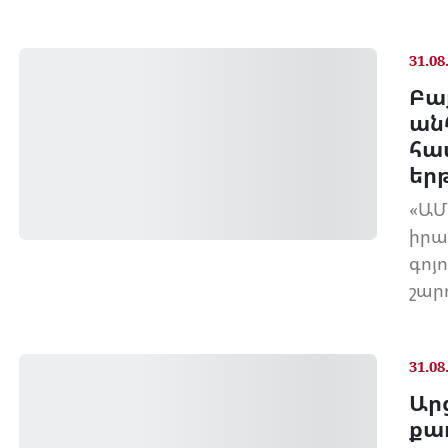
31.08
Բա
ան
հա
եր
«ԱՄ
իրա
գոյ
շար
31.08
Ար
քա