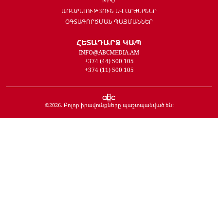
ԹԻՄ
ԱՌԱՔԵԼՈՒԹՅՈՒՆ ԵՎ ԱՐԺԵՔՆԵՐ
ՕԳՏԱԳՈՐԾՄԱՆ ՊԱՅՄԱՆՆԵՐ
ՀԵՏԱԴԱՐՁ ԿԱՊ
INFO@ABCMEDIA.AM
+374 (44) 500 105
+374 (11) 500 105
©
2026
. Բոլոր իրավունքները պաշտպանված են: