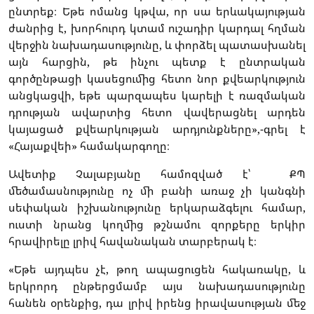
ընտրեք։ Եթե ոմանց կթվա, որ սա երևակայության
ժանրից է, խորհուրդ կտամ ուշադիր կարդալ հղման
վերջին նախադասությունը, և փորձել պատասխանել
այն հարցին, թե ինչու պետք է ընտրական
գործընթացի կասեցումից հետո նոր քվեարկություն
անցկացվի, եթե պարզապես կարելի է ռազմական
դրության ավարտից հետո վավերացնել արդեն
կայացած քվեարկության արդյունքները»,-գրել է
«Հայաքվեի» համակարգողը։
Ավետիք Չալաբյանը համոզված է՝ ՔՊ
մեծամասնությունը ոչ մի բանի առաջ չի կանգնի
սեփական իշխանությունը երկարաձգելու համար,
ուստի նրանց կողմից թշնամու զորքերը երկիր
հրավիրելը լրիվ հավանական տարբերակ է։
«Եթե այդպես չէ, թող ապացուցեն հակառակը, և
երկրորդ ընթերցմամբ այս նախադասությունը
հանեն օրենքից, դա լրիվ իրենց իրավասության մեջ