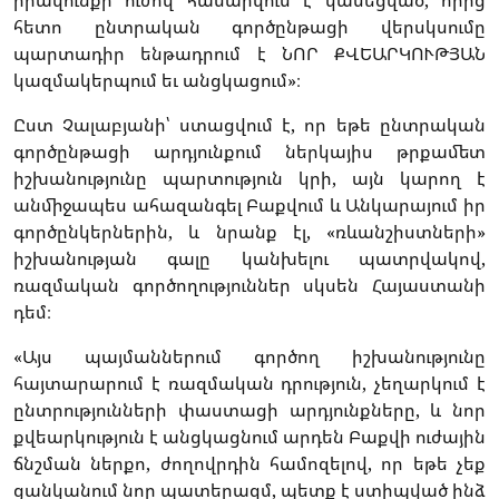
իրավունքի ուժով համարվում է կասեցված, որից
հետո ընտրական գործընթացի վերսկսումը
պարտադիր ենթադրում է ՆՈՐ ՔՎԵԱՐԿՈՒԹՅԱՆ
կազմակերպում եւ անցկացում»։
Ըստ Չալաբյանի՝ ստացվում է, որ եթե ընտրական
գործընթացի արդյունքում ներկայիս թրքամետ
իշխանությունը պարտություն կրի, այն կարող է
անմիջապես ահազանգել Բաքվում և Անկարայում իր
գործընկերներին, և նրանք էլ, «ռևանշիստների»
իշխանության գալը կանխելու պատրվակով,
ռազմական գործողություններ սկսեն Հայաստանի
դեմ։
«Այս պայմաններում գործող իշխանությունը
հայտարարում է ռազմական դրություն, չեղարկում է
ընտրությունների փաստացի արդյունքները, և նոր
քվեարկություն է անցկացնում արդեն Բաքվի ուժային
ճնշման ներքո, ժողովրդին համոզելով, որ եթե չեք
ցանկանում նոր պատերազմ, պետք է ստիպված ինձ