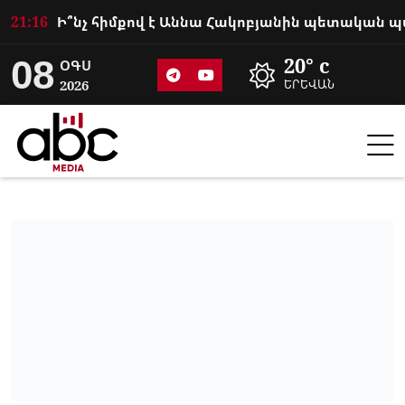
21:16
08
20° c
ՕԳՍ
2026
ԵՐԵՎԱՆ