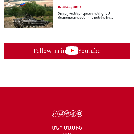
07.08.26 / 20:33
Զորքը հանե՛ք Վրաստանից․ ԵՄ
մայրաքաղաքները՝ Մոսկվային...
Follow us in
Youtube
ՄԵՐ ՄԱՍԻՆ