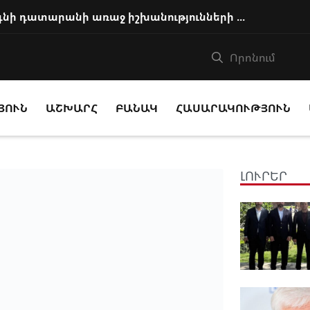
Հայ եկեղեցու առաջնորդը կկանգնի դատարանի առաջ իշխանությունների հետ խորացո...
ՅՈՒՆ
ԱՇԽԱՐՀ
ԲԱՆԱԿ
ՀԱՍԱՐԱԿՈՒԹՅՈՒՆ
ԼՈՒՐԵՐ