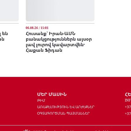
06.08.26 / 15:01
 են
Հուսանք՝ Իրան-ԱՄՆ
ան
բանակցություններն այսօր
լավ լուրով կավարտվեն․
Հաքան Ֆիդան
ՄԵՐ ՄԱՍԻՆ
Հ
IN
ԹԻՄ
ԱՌԱՔԵԼՈՒԹՅՈՒՆ ԵՎ ԱՐԺԵՔՆԵՐ
+37
ՕԳՏԱԳՈՐԾՄԱՆ ՊԱՅՄԱՆՆԵՐ
+37