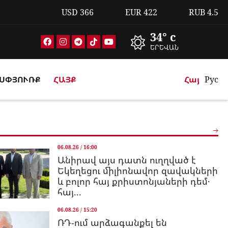
USD
366
EUR
422
RUB
4.5
34° c
ԵՐԵՎԱՆ
ՍՓՅՈՒՌՔ
ՀԱՅՔ
Հայ
Рус
06.08.26 / 16:00
Անիրավ այս դատն ուղղված է
Եկեղեցու միլիոնավոր զավակների
և բոլոր հայ քրիստոնյաների դեմ․
հայ...
06.08.26 / 15:20
ՌԴ-ում արձագանքել են