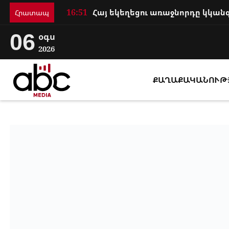
16:51
Հրատապ
06
օգս
2026
ՔԱՂԱՔԱԿԱՆՈՒԹ