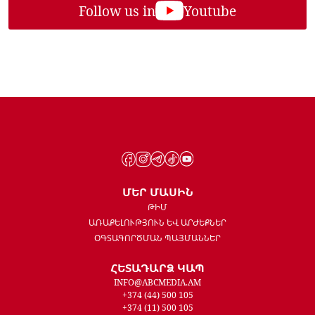
Follow us in
Youtube
ՄԵՐ ՄԱՍԻՆ
ԹԻՄ
ԱՌԱՔԵԼՈՒԹՅՈՒՆ ԵՎ ԱՐԺԵՔՆԵՐ
ՕԳՏԱԳՈՐԾՄԱՆ ՊԱՅՄԱՆՆԵՐ
ՀԵՏԱԴԱՐՁ ԿԱՊ
INFO@ABCMEDIA.AM
+374 (44) 500 105
+374 (11) 500 105