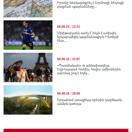
Իրանը ներկայացրել է Հորմուզի նեղուցի
բացման պայմանները...
08.08.26 / 22:35
Մխիթարյանն ասել է՝ ինչն է ստիպել
երկարաձգել պայմանագիրն Ինտերի
հետ...
08.08.26 / 22:07
«Պատմական» ու աննախադեպ․
Եվրոպայում հունիս, հուլիս ամիսներին
անոմալ շոգ է եղել...
08.08.26 / 20:06
Երևանում առաջիկա օրերին կարճատև
անձրև կտեղա