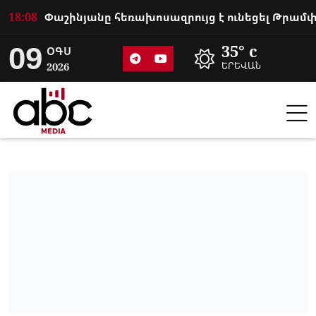
18:08
09
35° c
ՕԳՍ
2026
ԵՐԵՎԱՆ