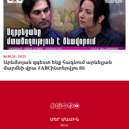
06.06.26 / 19:23
Արևմտյան զգեստ ենք հագնում արևելյան
մարմնի վրա #ABCինտերվյու 86
ՄԵՐ ՄԱՍԻՆ
ԹԻՄ