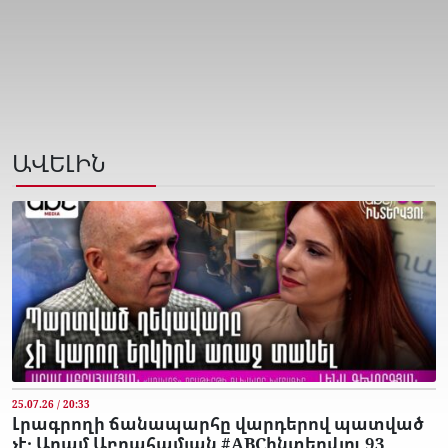
ԱՎԵԼԻՆ
25.07.26 / 20:33
Լրագրողի ճանապարհը վարդերով պատված
չէ․ Արամ Աբրահամյան #ABCինտերվյու 93