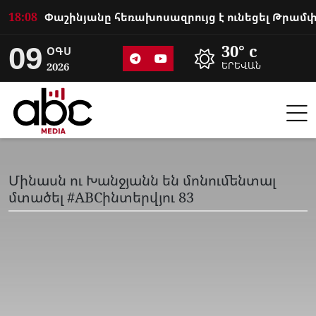
18:08
09
30° c
ՕԳՍ
2026
ԵՐԵՎԱՆ
Մինասն ու Խանջյանն են մոնումենտալ
մտածել #ABCինտերվյու 83