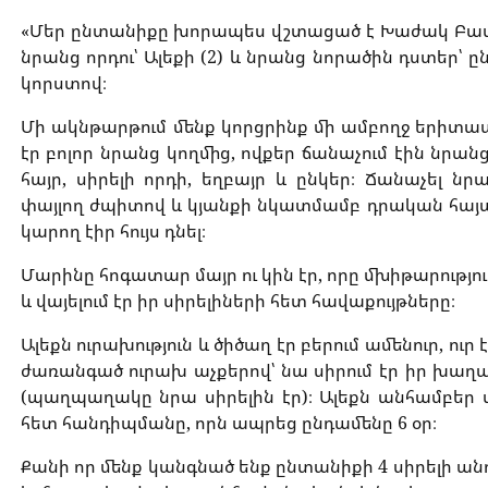
«Մեր ընտանիքը խորապես վշտացած է Խաժակ Բասմաջ
նրանց որդու՝ Ալեքի (2) և նրանց նորածին դստեր՝ 
կորստով։
Մի ակնթարթում մենք կորցրինք մի ամբողջ երիտ
էր բոլոր նրանց կողմից, ովքեր ճանաչում էին նրան
հայր, սիրելի որդի, եղբայր և ընկեր։ Ճանաչել նր
փայլող ժպիտով և կյանքի նկատմամբ դրական հայա
կարող էիր հույս դնել։
Մարինը հոգատար մայր ու կին էր, որը մխիթարությո
և վայելում էր իր սիրելիների հետ հավաքույթները։
Ալեքն ուրախություն և ծիծաղ էր բերում ամենուր, ուր
ժառանգած ուրախ աչքերով՝ նա սիրում էր իր խաղա
(պաղպաղակը նրա սիրելին էր)։ Ալեքն անհամբեր սպ
հետ հանդիպմանը, որն ապրեց ընդամենը 6 օր։
Քանի որ մենք կանգնած ենք ընտանիքի 4 սիրելի ան