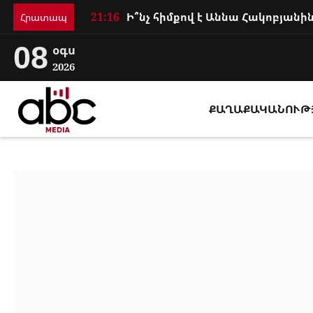
21:16
Հրատապ
08
օգս
2026
ՔԱՂԱՔԱԿԱՆՈՒԹ