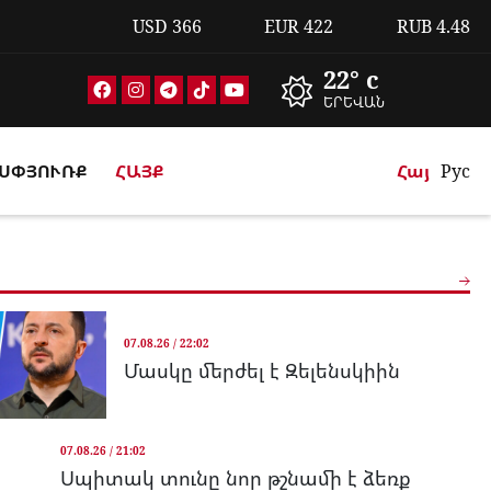
USD
366
EUR
422
RUB
4.48
22° c
ԵՐԵՎԱՆ
ՍՓՅՈՒՌՔ
ՀԱՅՔ
Հայ
Рус
07.08.26 / 22:02
Մասկը մերժել է Զելենսկիին
07.08.26 / 21:02
Սպիտակ տունը նոր թշնամի է ձեռք