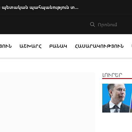
Ի՞նչ հիմքով է Աննա Հակոբյանին պետական պահպանություն տրամադրվում
ՅՈՒՆ
ԱՇԽԱՐՀ
ԲԱՆԱԿ
ՀԱՍԱՐԱԿՈՒԹՅՈՒՆ
ԼՈՒՐԵՐ