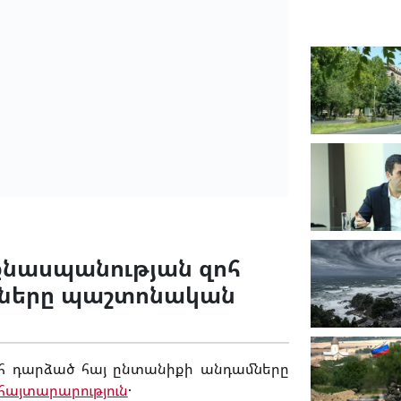
նքնասպանության զոհ
մները պաշտոնական
զոհ դարձած հայ ընտանիքի անդամները
հայտարարություն
․