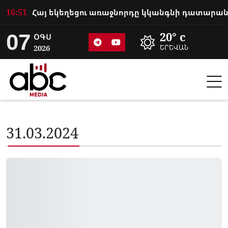
16:51
07
20° c
ՕԳՍ
2026
ԵՐԵՎԱՆ
31.03.2024