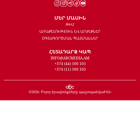
ՄԵՐ ՄԱՍԻՆ
ԹԻՄ
ԱՌԱՔԵԼՈՒԹՅՈՒՆ ԵՎ ԱՐԺԵՔՆԵՐ
ՕԳՏԱԳՈՐԾՄԱՆ ՊԱՅՄԱՆՆԵՐ
ՀԵՏԱԴԱՐՁ ԿԱՊ
INFO@ABCMEDIA.AM
+374 (44) 500 105
+374 (11) 500 105
©
2026
. Բոլոր իրավունքները պաշտպանված են: