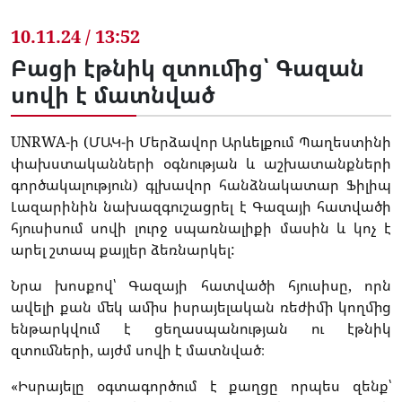
10.11.24 / 13:52
Բացի էթնիկ զտումից՝ Գազան
սովի է մատնված
UNRWA-ի (ՄԱԿ-ի Մերձավոր Արևելքում Պաղեստինի
փախստականների օգնության և աշխատանքների
գործակալություն) գլխավոր հանձնակատար Ֆիլիպ
Լազարինին նախազգուշացրել է Գազայի հատվածի
հյուսիսում սովի լուրջ սպառնալիքի մասին և կոչ է
արել շտապ քայլեր ձեռնարկել:
Նրա խոսքով՝ Գազայի հատվածի հյուսիսը, որն
ավելի քան մեկ ամիս իսրայելական ռեժիմի կողմից
ենթարկվում է ցեղասպանության ու էթնիկ
զտումների, այժմ սովի է մատնված։
«Իսրայելը օգտագործում է քաղցը որպես զենք՝