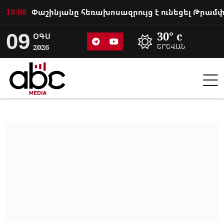
18:08
09
30° c
ՕԳՍ
2026
ԵՐԵՎԱՆ