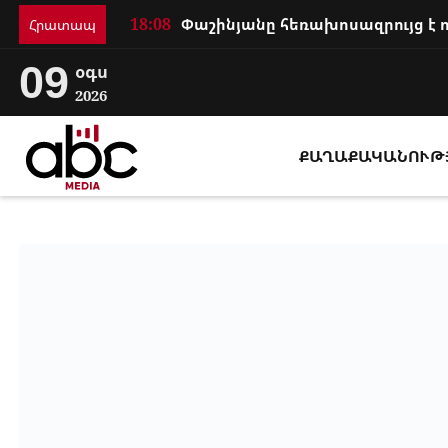
18:08
Հրատապ
09
օգս
2026
ՔԱՂԱՔԱԿԱՆՈՒԹ