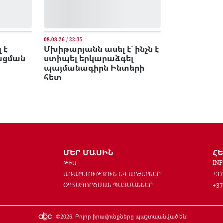
08.08.26 / 22:35
 է
Մխիթարյանն ասել է՝ ինչն է
բացման
ստիպել երկարաձգել
պայմանագիրն Ինտերի
հետ
ՄԵՐ ՄԱՍԻՆ
Հ
IN
ԹԻՄ
ԱՌԱՔԵԼՈՒԹՅՈՒՆ ԵՎ ԱՐԺԵՔՆԵՐ
+37
ՕԳՏԱԳՈՐԾՄԱՆ ՊԱՅՄԱՆՆԵՐ
+37
©
2026
. Բոլոր իրավունքները պաշտպանված են: