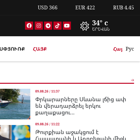
USD
366
EUR
422
RUB
4.45
34° c
ԵՐԵՎԱՆ
ՍՓՅՈՒՌՔ
ՀԱՅՔ
Հայ
Рус
09.08.26 / 11:37
Փրկարարները Սևանա լճից ափ
են վերադարձրել երկու
քաղաքացու...
09.08.26 / 11:22
Թուրքիան աջակցում է
Հայաստանի և Ադրբեջանի միջև