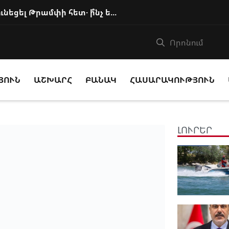
Փաշինյանը հեռախոսազրույց է ունեցել Թրամփի հետ․ ի՞նչ են քննարկել
ՅՈՒՆ
ԱՇԽԱՐՀ
ԲԱՆԱԿ
ՀԱՍԱՐԱԿՈՒԹՅՈՒՆ
ԼՈՒՐԵՐ