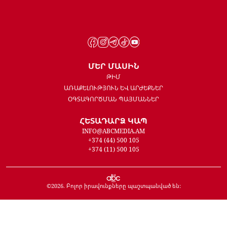
ՄԵՐ ՄԱՍԻՆ
ԹԻՄ
ԱՌԱՔԵԼՈՒԹՅՈՒՆ ԵՎ ԱՐԺԵՔՆԵՐ
ՕԳՏԱԳՈՐԾՄԱՆ ՊԱՅՄԱՆՆԵՐ
ՀԵՏԱԴԱՐՁ ԿԱՊ
INFO@ABCMEDIA.AM
+374 (44) 500 105
+374 (11) 500 105
©
2026
. Բոլոր իրավունքները պաշտպանված են: