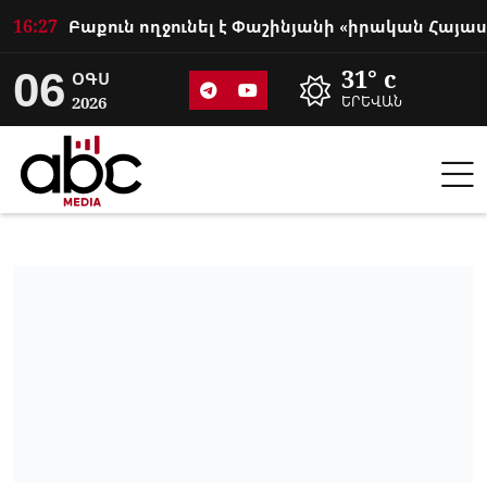
16:27
06
31° c
ՕԳՍ
2026
ԵՐԵՎԱՆ