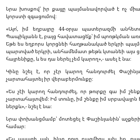
Նրա խոսքով՝ իր քայլը պայմանավորված է ոչ միա
կորստի զգացումով։
«Այո՛, իմ եղբայրը 44-օրյա պատերազմի ան
Պապիկյանն է, բայց հավատացե՛ք՝ իմ պոռթկման առ
Եթե ես եղբորս կորցնեի հաղթանակած երկրի պայ
պարտված երկրի, անհամեմատ թեթև կտանեի այս ցա
հայրենիքը, և ես դա ներել չեմ կարող»,- ասել է նա։
Կինը նշել է, որ չէր կարող հանդուրժել Փաշինյ
չարտահայտել իր վերաբերմունքը։
«Ես չէի կարող հանդուրժել, որ թուրքը գա իմ շեն
չարտահայտվեմ։ Իմ տունը, իմ շենքը իմ սրբավայրն է։ 
ներքև»,- նշել է նա։
Նրա փոխանցմամբ՝ մոտեցել է Փաշինյանին՝ աչքերի 
համար։
«Ես ասացի այն, ինչը դուք բազմիցս լսել եք, բա