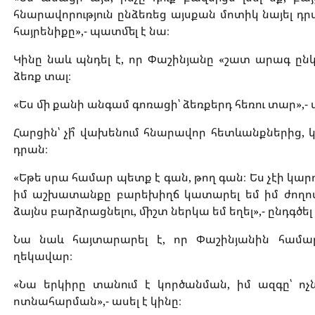
հնարավորություն ընձեռեց այսքան մոտիկ նայել դրա
հայրենիքը»,- պատմել է նա։
Կինը նաև պնդել է, որ Փաշինյանը «շատ արագ ընկ
ձեռք տալ։
«Ես մի քանի անգամ գոռացի՝ ձեռքերդ հեռու տար»,- ա
Հարցին՝ չի՞ վախենում հնարավոր հետևանքներից
դրան։
«Եթե սրա համար պետք է գան, թող գան։ Ես չէի կարո
իմ աշխատանքը բարեխիղճ կատարել եմ իմ ժողովր
ձայնս բարձրացնելու, միշտ ներկա եմ եղել»,- ընդգծել 
Նա նաև հայտարարել է, որ Փաշինյանին համա
ղեկավար։
«Նա երկիրը տանում է կործանման, իմ ազգը՝ ոչն
ոտնահարման»,- ասել է կինը։