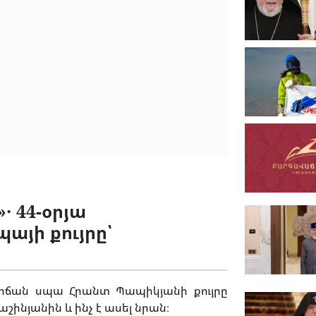
․ 44-օրյա
յի քույրը՝
իճան սպա Հրանտ Պապիկյանի քույրը
աշինյանին և ինչ է ասել նրան։