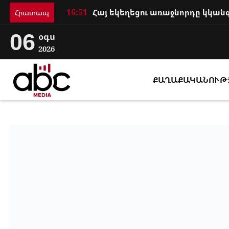
16:51
Հրատապ
06
օգս
2026
ՔԱՂԱՔԱԿԱՆՈՒԹ