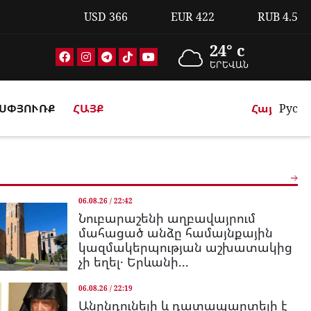
USD
366
EUR
422
RUB
4.5
24° c
ԵՐԵՎԱՆ
ՍՓՅՈՒՌՔ
ՀԱՅՔ
Հայ
Рус
06.08.26 / 22:42
Նուբարաշենի աղբավայրում
մահացած անձը համայնքային
կազմակերպության աշխատակից
չի եղել․ Երևանի...
06.08.26 / 22:19
Անընդունելի և դատապարտելի է