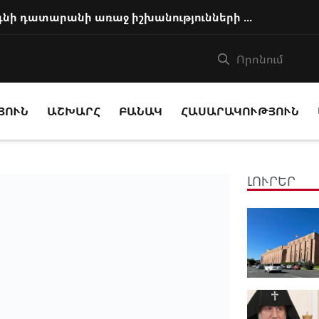
Հայ եկեղեցու առաջնորդը կկանգնի դատարանի առաջ իշխանությունների հետ խորացո...
ՅՈՒՆ
ԱՇԽԱՐՀ
ԲԱՆԱԿ
ՀԱՍԱՐԱԿՈՒԹՅՈՒՆ
ԼՈՒՐԵՐ