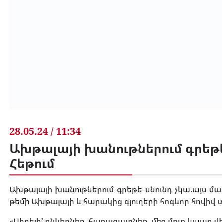
28.05.24 / 11:34
Ախթալայի խանութներում գրեթե 
Հեթում
Ախթալայի խանութներում գրեթե սնունդ չկա.այս մաս
թեմի Ախթալայի և հարակից գյուղերի հոգևոր հովիվ
«Սիրելի’ ընկերներ, հարազատներ, մեզ մոտ կապը 