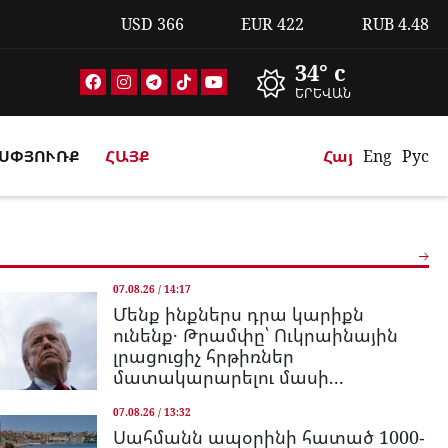
USD
366
EUR
422
RUB
4.48
34° c
ԵՐԵՎԱՆ
ՍՓՅՈՒՌՔ
ՀԱՅՔ
Հայ
Eng
Рус
07.08.26 / 14:17
Մենք ինքներս դրա կարիքն
ունենք․ Թրամփը՝ Ուկրաինային
լրացուցիչ հրթիռներ
մատակարարելու մասի...
07.08.26 / 13:32
Սահմանն ապօրինի հատած 1000-