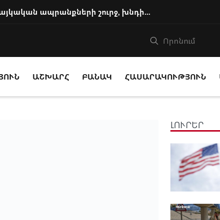
Այն, ինչ այսօր տեղի է ունենում հայկական ապրանքների շուրջ, խնդիր է Հայաստ...
ՅՈՒՆ
ԱՇԽԱՐՀ
ԲԱՆԱԿ
ՀԱՍԱՐԱԿՈՒԹՅՈՒՆ
ԼՈՒՐԵՐ