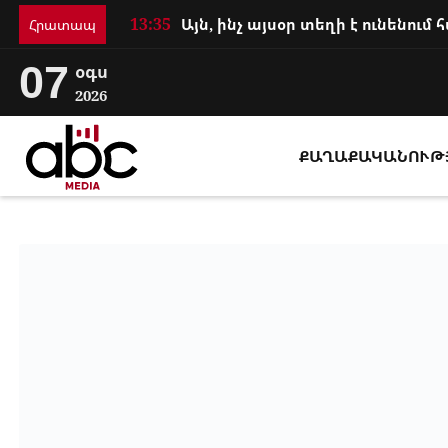
13:35
Հրատապ
07
օգս
2026
ՔԱՂԱՔԱԿԱՆՈՒԹ