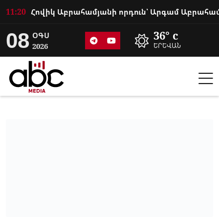
11:20
08
36° c
ՕԳՍ
2026
ԵՐԵՎԱՆ