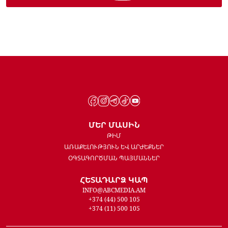
ՄԵՐ ՄԱՍԻՆ
ԹԻՄ
ԱՌԱՔԵԼՈՒԹՅՈՒՆ ԵՎ ԱՐԺԵՔՆԵՐ
ՕԳՏԱԳՈՐԾՄԱՆ ՊԱՅՄԱՆՆԵՐ
ՀԵՏԱԴԱՐՁ ԿԱՊ
INFO@ABCMEDIA.AM
+374 (44) 500 105
+374 (11) 500 105