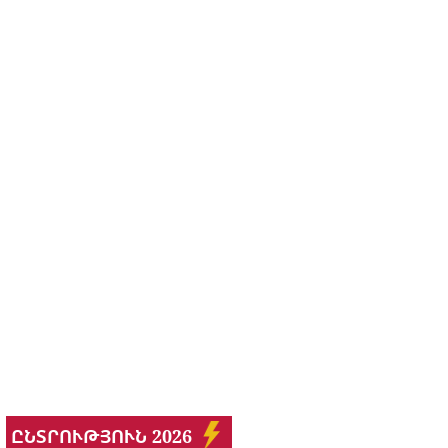
ԸՆՏՐՈՒԹՅՈՒՆ 2026