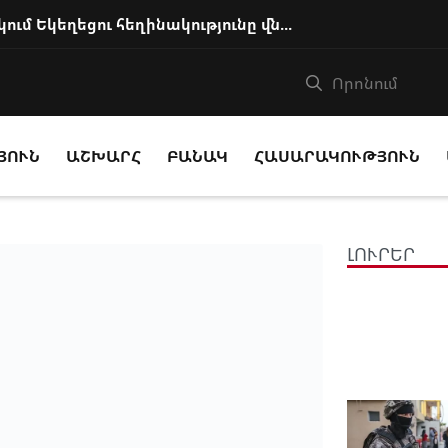
Իշխանությունը քայլեր է ձեռնարկում Եկեղեցու հեղինակությունը վնասելու, ինք...
ՅՈՒՆ
ԱՇԽԱՐՀ
ԲԱՆԱԿ
ՀԱՍԱՐԱԿՈՒԹՅՈՒՆ
ԼՈՒՐԵՐ