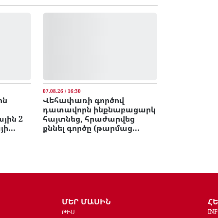
07.08.26 / 16:30
ոն
Վեհափառի գործով
դատավորն ինքնաբացարկ
յին 2
հայտնեց, հրաժարվեց
ի...
քննել գործը (թարմաց...
ՄԵՐ ՄԱՍԻՆ
Հ
IN
ԹԻՄ