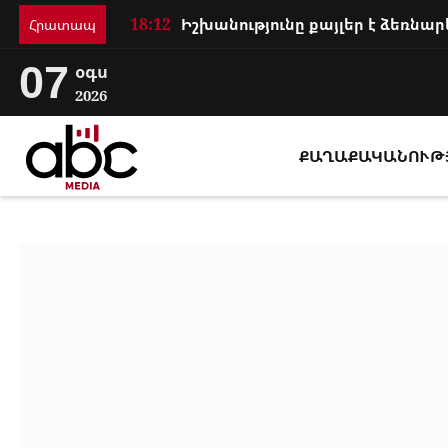
18:12
Հրատապ
07
օգս
2026
ՔԱՂԱՔԱԿԱՆՈՒԹ