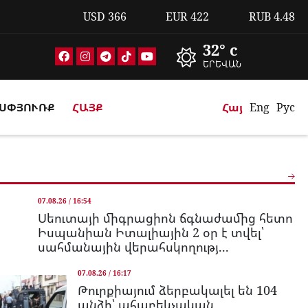
USD
366
EUR
422
RUB
4.48
32° c
ԵՐԵՎԱՆ
ՍՓՅՈՒՌՔ
ՀԱՅՔ
Հայ
Eng
Рус
07.08.26 / 16:54
Սեուտայի միգրացիոն ճգնաժամից հետո
Իսպանիան Իտալիային 2 օր է տվել՝
սահմանային վերահսկողությ...
07.08.26 / 16:17
Թուրքիայում ձերբակալել են 104
անձի՝ ահաբեկչական