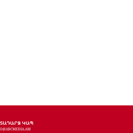
ԵՏԱԴԱՐՁ ԿԱՊ
FO@ABCMEDIA.AM