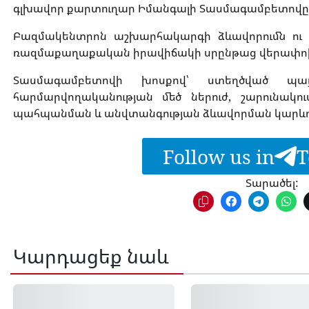
գլխավոր քարտուղար Իմանգալի Տասմագամբետովը
Բազմակենտրոն աշխարհակարգի ձևավորումն ու կա
ռազմաքաղաքական իրավիճակի սրընթաց վերափոխմա
Տասմագամբետովի խոսքով՝ ստեղծված պայմա
հարմարվողականության մեծ ներուժ, շարունակու
պահպանման և անվտանգության ձևավորման կարևո
Follow us in
T
Տարածել:
Կարդացեք նաև