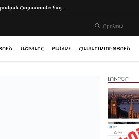
Բաքուն ողջունել է Փաշինյանի «իրական Հայաստան» հայեցակարգը
ՅՈՒՆ
ԱՇԽԱՐՀ
ԲԱՆԱԿ
ՀԱՍԱՐԱԿՈՒԹՅՈՒՆ
ԼՈՒՐԵՐ