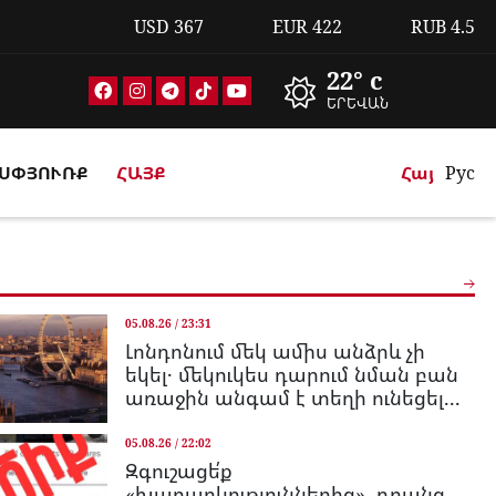
USD
367
EUR
422
RUB
4.5
22° c
ԵՐԵՎԱՆ
ՍՓՅՈՒՌՔ
ՀԱՅՔ
Հայ
Рус
05.08.26 / 23:31
Լոնդոնում մեկ ամիս անձրև չի
եկել․ մեկուկես դարում նման բան
առաջին անգամ է տեղի ունեցել...
05.08.26 / 22:02
Զգուշացե՛ք
«խաղարկություններից», դրանց