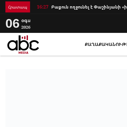
16:27
Հրատապ
06
օգս
2026
ՔԱՂԱՔԱԿԱՆՈՒԹ