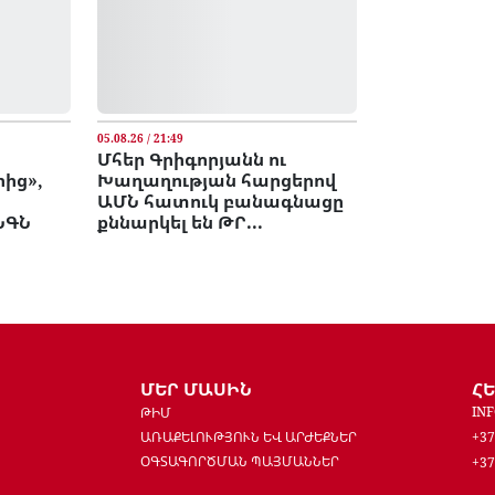
05.08.26 / 21:49
Մհեր Գրիգորյանն ու
ից»,
Խաղաղության հարցերով
ԱՄՆ հատուկ բանագնացը
ՆԳՆ
քննարկել են ԹՐ...
ՄԵՐ ՄԱՍԻՆ
Հ
IN
ԹԻՄ
ԱՌԱՔԵԼՈՒԹՅՈՒՆ ԵՎ ԱՐԺԵՔՆԵՐ
+37
ՕԳՏԱԳՈՐԾՄԱՆ ՊԱՅՄԱՆՆԵՐ
+37