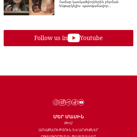
համար կասկածվողներին բերման
ենթարկելիս․ պատգամավոր...
Follow us in
Youtube
ՄԵՐ ՄԱՍԻՆ
ԹԻՄ
ԱՌԱՔԵԼՈՒԹՅՈՒՆ ԵՎ ԱՐԺԵՔՆԵՐ
ՕԳՏԱԳՈՐԾՄԱՆ ՊԱՅՄԱՆՆԵՐ