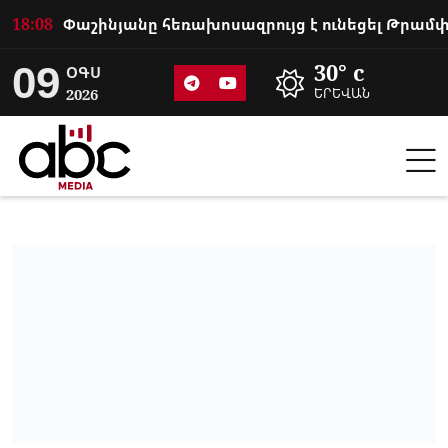
18:08
09
30° c
ՕԳՍ
2026
ԵՐԵՎԱՆ