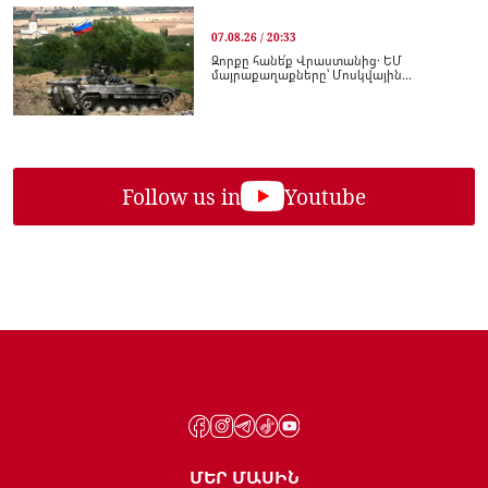
07.08.26 / 20:33
Զորքը հանե՛ք Վրաստանից․ ԵՄ
մայրաքաղաքները՝ Մոսկվային...
Follow us in
Youtube
ՄԵՐ ՄԱՍԻՆ