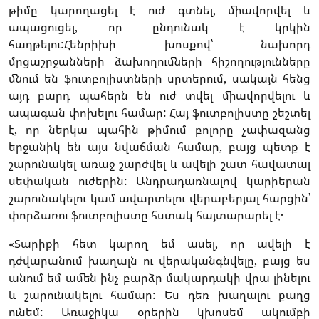
թիմը կարողացել է ուժ գտնել, միավորվել և
ապացուցել, որ ընդունակ է կրկին
հաղթելու:Հենրիխի խոսքով՝ նախորդ
մրցաշրջանների ձախողումների հիշողությունները
մնում են ֆուտբոլիստների սրտերում, սակայն հենց
այդ բարդ պահերն են ուժ տվել միավորվելու և
ապագան փոխելու համար: Հայ ֆուտբոլիստը շեշտել
է, որ ներկա պահին թիմում բոլորը չափազանց
երջանիկ են այս նվաճման համար, բայց պետք է
շարունակել առաջ շարժվել և ավելի շատ հավատալ
սեփական ուժերին: Անդրադառնալով կարիերան
շարունակելու կամ ավարտելու վերաբերյալ հարցին՝
փորձառու ֆուտբոլիստը հստակ հայտարարել է․
«Տարիքի հետ կարող եմ ասել, որ ավելի է
դժվարանում խաղալն ու վերականգնվելը, բայց ես
անում եմ ամեն ինչ բարձր մակարդակի վրա լինելու
և շարունակելու համար: Ես դեռ խաղալու քաղց
ունեմ: Առաջիկա օրերին կխոսեմ ակումբի