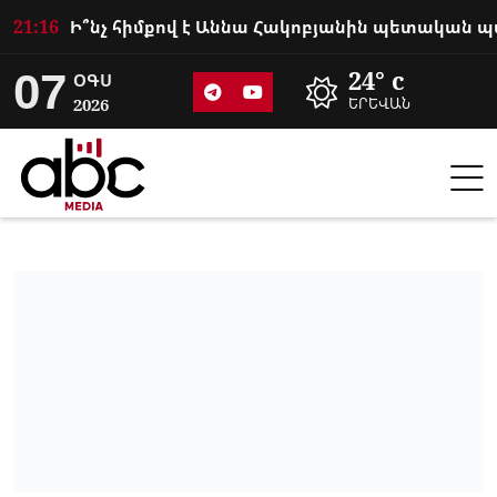
21:16
07
24° c
ՕԳՍ
2026
ԵՐԵՎԱՆ