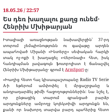
18.05.26 / 22:57
Ես դեռ խաղալու քաղց ունեմ․
Հենրիխ Մխիթարյան
Իտալիայի առաջնության նախավերջին՝ 37-րդ
տուրում չեմպիոնությունն ու գավաթը արդեն
ապահոված Միլանի «Ինտերը» սեփական հարկի
տակ ոչ-ոքի է խաղացել «Վերոնայի» հետ, իսկ
հանդիպման լավագույն ֆուտբոլիստ է ճանաչվել
Հենրիխ Մխիթարյանը․ գրում է
ArmSport
-ը։
«Խաղից հետո հայ կիսապաշտպանը Radio TV Serie
A-ի եթերում ամփոփել է մրցաշրջանը և
անդրադարձել թիմի հաջողություններին: Նա նշել է,
որ ընթացիկ տարում գրանցած բարձր
արդյունքները ամբողջ կոլեկտիվի արդյունքն են,
քանի որ նախորդ տարվա բարդ պահերից հետո