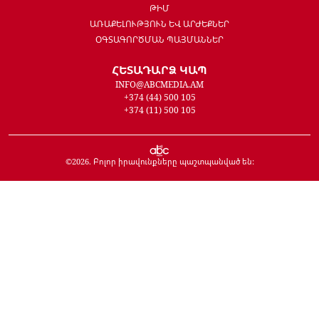
ԹԻՄ
ԱՌԱՔԵԼՈՒԹՅՈՒՆ ԵՎ ԱՐԺԵՔՆԵՐ
ՕԳՏԱԳՈՐԾՄԱՆ ՊԱՅՄԱՆՆԵՐ
ՀԵՏԱԴԱՐՁ ԿԱՊ
INFO@ABCMEDIA.AM
+374 (44) 500 105
+374 (11) 500 105
©
2026
. Բոլոր իրավունքները պաշտպանված են: