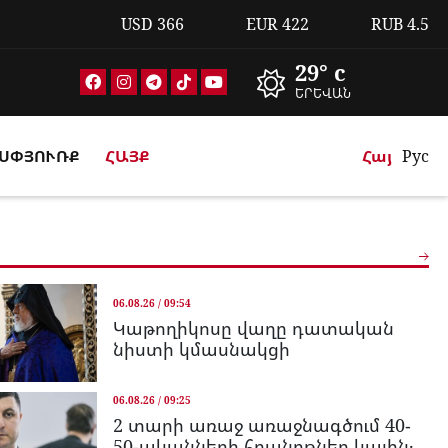
USD
366
EUR
422
RUB
4.5
29° c
ԵՐԵՎԱՆ
ՍՓՅՈՒՌՔ
ՀԱՅՔ
Հայ
Рус
06.08.26 / 09:54
Կաթողիկոսը վաղը դատական
նիստի կմասնակցի
06.08.26 / 09:25
2 տարի առաջ առաջնագծում 40-
50-ականների հրանոթներ կային․