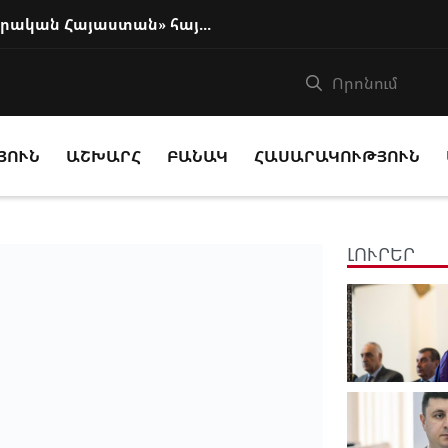
Բաքուն ողջունել է Փաշինյանի «իրական Հայաստան» հայեցակարգը
ՅՈՒՆ
ԱՇԽԱՐՀ
ԲԱՆԱԿ
ՀԱՍԱՐԱԿՈՒԹՅՈՒՆ
ԼՈՒՐԵՐ