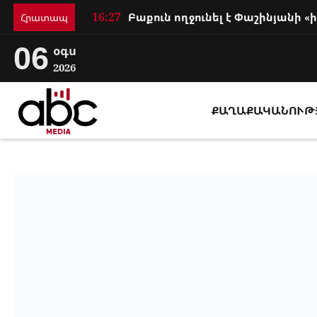
16:27
Հրատապ
06
օգս
2026
ՔԱՂԱՔԱԿԱՆՈՒԹ