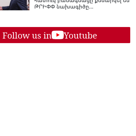
հատուկ բանագնացը քննարկել են
ԹՐԻՓՓ նախագիծը...
Follow us in
Youtube