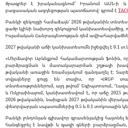
ծրագրեր է իրականացնում՝ Իրանում ԱՄՆ-ի և
բացասական ազդեցության պատճառով․ գրում է
ТАС
Բանկի զեկույցի համաձայն՝ 2026 թվականին տնտեսա
ցածր կլինի նախորդ զեկույցում կանխատեսվածից, 
Իսլամական Հանրապետության դեմ ավիահարվածների
2027 թվականի աճի կանխատեսումն իջեցվել է 0.1 տ.կ.-
«Մերձավոր Արևելքում հակամարտության ֆոնին, ո
բարձրացման և մատակարարման շղթայի խափա
թվականի առաջին եռամսյակում դանդաղել է: Տարե
տվյալները ցույց են տալիս, որ ՎԶԵԲ տ
տնտեսություններում, այդ թվում՝ Եգիպտոսում, Ղազ
և Ուկրաինայում, կանխատեսվում է, որ աճը 2025 թ
2026 թվականին, նախքան 2027 թվականին վերական
փետրվարյան սպասումներից 0.5 և 0.1 տոկոսային կետեր
Բանկի լոնդոնյան գլխավոր գրասենյակից հայտնել ե
հանգեցրել է նավթի և գազի գների բարձրացման,