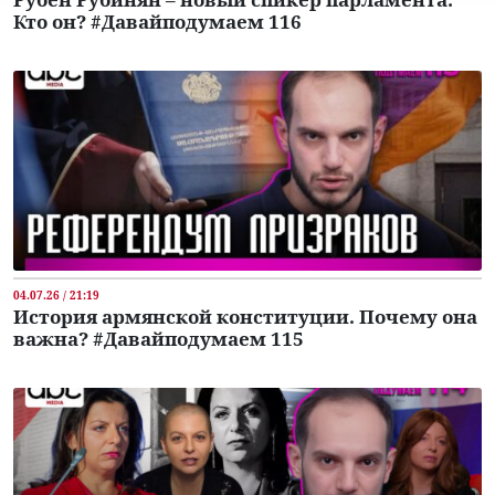
Кто он? #Давайподумаем 116
04.07.26 / 21:19
История армянской конституции. Почему она
важна? #Давайподумаем 115