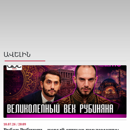
ԱՎԵԼԻՆ
18.07.26 / 20:09
Рубен Рубинян – новый спикер парламента: