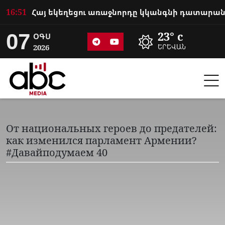
16:51
07
23° c
ՕԳՍ
2026
ԵՐԵՎԱՆ
От национальных героев до предателей:
как изменился парламент Армении?
#Давайподумаем 40