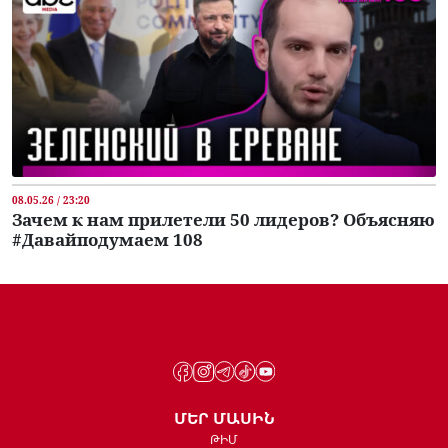
08.05.26 / 23:20
Зачем к нам прилетели 50 лидеров? Объясняю
#Давайподумаем 108
ՄԵՐ ՄԱՍԻՆ
ԹԻՄ