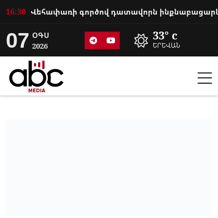
16:30
07
33° c
ՕԳՍ
2026
ԵՐԵՎԱՆ