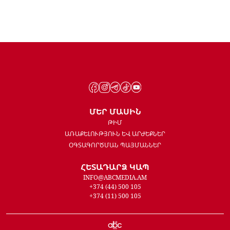
ՄԵՐ ՄԱՍԻՆ
ԹԻՄ
ԱՌԱՔԵԼՈՒԹՅՈՒՆ ԵՎ ԱՐԺԵՔՆԵՐ
ՕԳՏԱԳՈՐԾՄԱՆ ՊԱՅՄԱՆՆԵՐ
ՀԵՏԱԴԱՐՁ ԿԱՊ
INFO@ABCMEDIA.AM
+374 (44) 500 105
+374 (11) 500 105