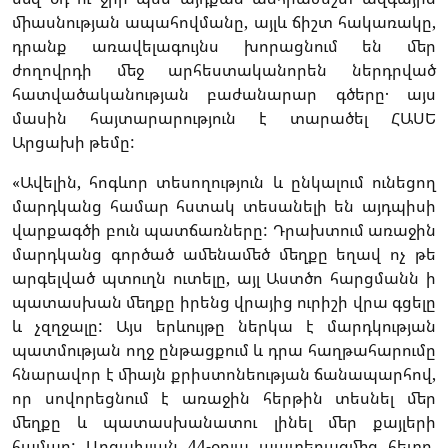
միասնության ապահովմանը, այլև ճիշտ հակառակը,
դրանք առավելագույնս խորացնում են մեր
ժողովրդի մեջ արհեստականորեն ներդրված
հատվածականության բաժանարար գծերը․ այս
մասին հայտարարություն է տարածել ՀԱՍԵ
Արցախի թեմը:
«Ավելին, հոգևոր տեսողություն և ընկալում ունեցող
մարդկանց համար հստակ տեսանելի են այդպիսի
վարքագծի բուն պատճառները: Դրախտում առաջին
մարդկանց գործած ամենամեծ մեղքը եղավ ոչ թե
արգելված պտուղն ուտելը, այլ Աստծո հարցմանն ի
պատասխան մեղքը իրենց վրայից ուրիշի վրա գցելը
և չզղջալը: Այս երևույթը ներկա է մարդկության
պատմության ողջ ընթացքում և դրա հաղթահարումը
հնարավոր է միայն քրիստոնեության ճանապարհով,
որ սովորեցնում է առաջին հերթին տեսնել մեր
մեղքը և պատասխանատու լինել մեր քայլերի
համար: Արցախյան 44-օրյա պատերազմից հետո,