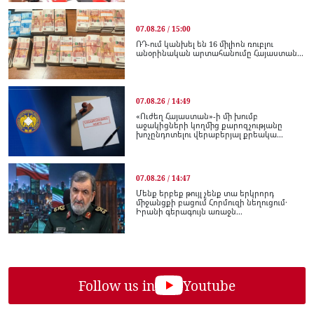
07.08.26 / 15:00
ՌԴ-ում կանխել են 16 միլիոն ռուբլու
անօրինական արտահանումը Հայաստան...
07.08.26 / 14:49
«Ուժեղ Հայաստան»-ի մի խումբ
աջակիցների կողմից քարոզչությանը
խոչընդոտելու վերաբերյալ քրեակա...
07.08.26 / 14:47
Մենք երբեք թույլ չենք տա երկրորդ
միջանցքի բացում Հորմուզի նեղուցում․
Իրանի գերագույն առաջն...
Follow us in
Youtube