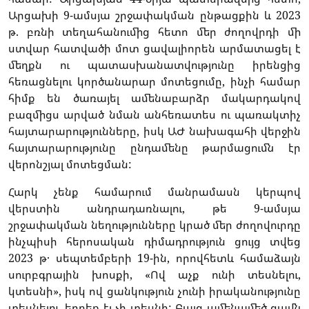
Արցախի 9-ամսյա շրջափակման ընթացքին և 2023
թ. բռնի տեղահանումից հետո մեր ժողովրդի մի
ստվար հատվածի մոտ ցավալիորեն արմատացել է
մեղքն ու պատասխանատվությունը իրենցից
հեռացնելու կործանարար մոտեցումը, ինչի համար
հիմք են ծառայել ամենաբարձր մակարդակով
բազմիցս արված նման անհեռատես ու պառակտիչ
հայտարարությունները, իսկ ԱԺ նախագահի վերջին
հայտարարությունը ընդամենը թարմացումն էր
վերոնշյալ մոտեցման:
Հարկ չենք համարում մանրամասն կերպով
վերստին անդրադառնալու, թե 9-ամսյա
շրջափակման նեղությունները կրած մեր ժողովուրդը
ինչպիսի հերոսական դիմադրություն ցույց տվեց
2023 թ․ սեպտեմբերի 19-ին, որովհետև համաձայն
սուրբգրային խոսքի, «Ով աչք ունի տեսնելու,
կտեսնի», իսկ ով ցանկություն չունի իրականությունը
տեսնելու, երբեք էլ չի տեսնի: Բայց ամենամեծ ցավն