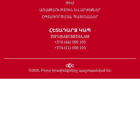
ԹԻՄ
ԱՌԱՔԵԼՈՒԹՅՈՒՆ ԵՎ ԱՐԺԵՔՆԵՐ
ՕԳՏԱԳՈՐԾՄԱՆ ՊԱՅՄԱՆՆԵՐ
ՀԵՏԱԴԱՐՁ ԿԱՊ
INFO@ABCMEDIA.AM
+374 (44) 500 105
+374 (11) 500 105
©
2026
. Բոլոր իրավունքները պաշտպանված են: