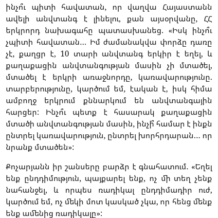
ինչո՞ւ պիտի հավատան, որ վաղվա Հայաստանն
ավելի անվտանգ է լինելու, քան այսօրվանը, ՀՀ
երկրորդ նախագահը պատասխանեց. «Իսկ ինչո՞ւ
չպիտի հավատան… Իմ ժամանակվա փորձը դառը
չէ, քաղցր է, 10 տարի անվտանգ երկիր է եղել, և
քաղաքացին անվտանգության մասին չի մտածել,
մտածել է երկրի առաջնորդը, կառավարությունը.
տարբերությունը, կարծում եմ, էական է, իսկ հիմա
ամբողջ երկրում քննարկում են անվտանգային
հարցեր: Ինչո՞ւ պետք է հասարակ քաղաքացին
մտածի անվտանգության մասին, ինչի՞ համար է ինքն
ընտրել կառավարություն, ընտրել խորհրդարան… որ
նրանք մտածեն»:
Քոչարյանն իր շանսերը բարձր է գնահատում. «Եղել
ենք ընդդիմություն, պայքարել ենք, ոչ մի տեղ չենք
նահանջել, և որպես ռադիկալ ընդդիմադիր ուժ,
կարծում եմ, ոչ մեկի մոտ կասկած չկա, որ հենց մենք
ենք ամենից ռադիկալը»: