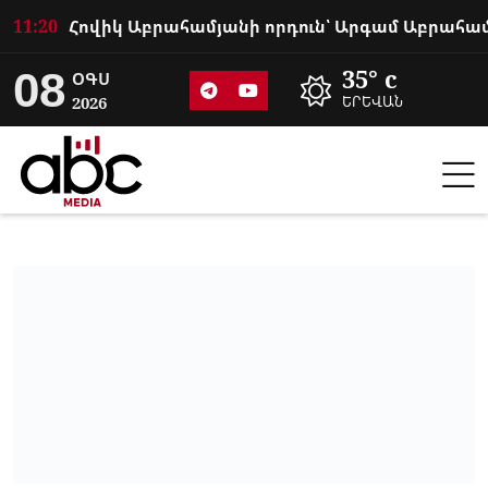
11:20
08
35° c
ՕԳՍ
2026
ԵՐԵՎԱՆ