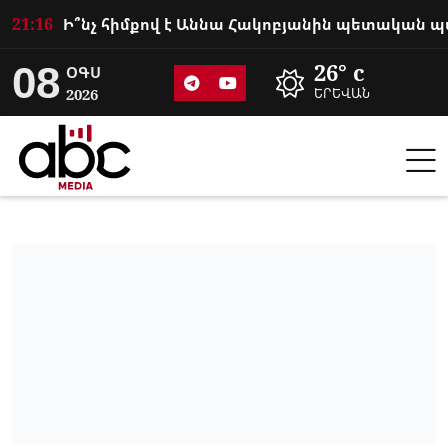
21:16
08
26° c
ՕԳՍ
2026
ԵՐԵՎԱՆ