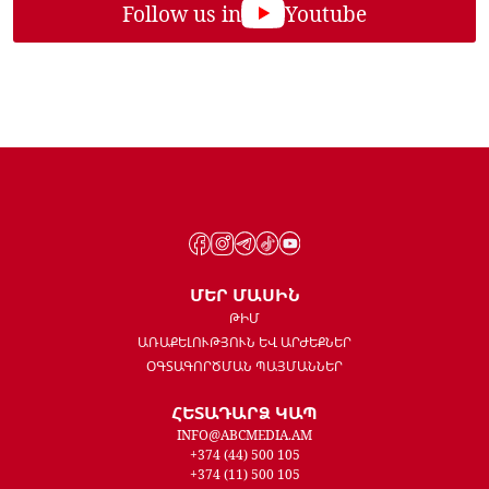
Follow us in
Youtube
ՄԵՐ ՄԱՍԻՆ
ԹԻՄ
ԱՌԱՔԵԼՈՒԹՅՈՒՆ ԵՎ ԱՐԺԵՔՆԵՐ
ՕԳՏԱԳՈՐԾՄԱՆ ՊԱՅՄԱՆՆԵՐ
ՀԵՏԱԴԱՐՁ ԿԱՊ
INFO@ABCMEDIA.AM
+374 (44) 500 105
+374 (11) 500 105