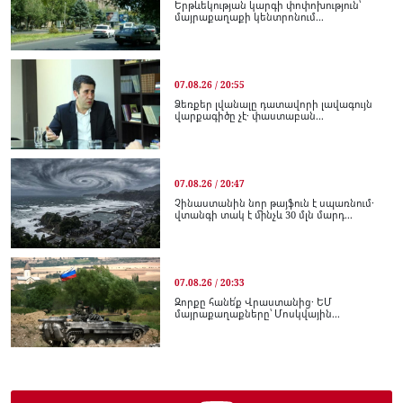
Երթևեկության կարգի փոփոխություն՝
մայրաքաղաքի կենտրոնում...
07.08.26 / 20:55
Ձեռքեր լվանալը դատավորի լավագույն
վարքագիծը չէ․ փաստաբան...
07.08.26 / 20:47
Չինաստանին նոր թայֆուն է սպառնում․
վտանգի տակ է մինչև 30 մլն մարդ...
07.08.26 / 20:33
Զորքը հանե՛ք Վրաստանից․ ԵՄ
մայրաքաղաքները՝ Մոսկվային...