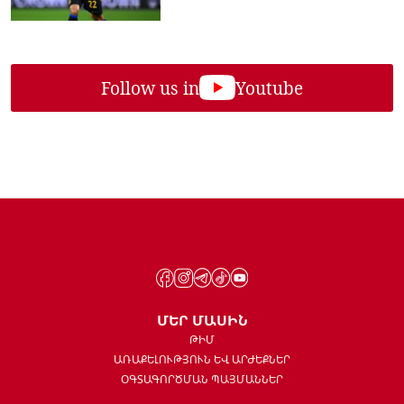
Follow us in
Youtube
ՄԵՐ ՄԱՍԻՆ
ԹԻՄ
ԱՌԱՔԵԼՈՒԹՅՈՒՆ ԵՎ ԱՐԺԵՔՆԵՐ
ՕԳՏԱԳՈՐԾՄԱՆ ՊԱՅՄԱՆՆԵՐ