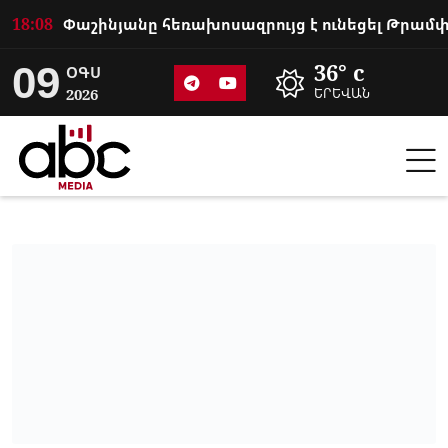
18:08
09
36° c
ՕԳՍ
2026
ԵՐԵՎԱՆ