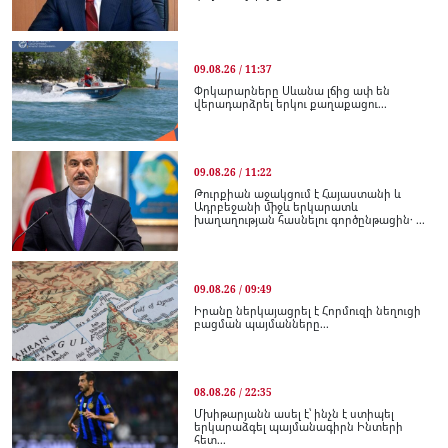
09.08.26 / 11:37
Փրկարարները Սևանա լճից ափ են
վերադարձրել երկու քաղաքացու...
09.08.26 / 11:22
Թուրքիան աջակցում է Հայաստանի և
Ադրբեջանի միջև երկարատև
խաղաղության հասնելու գործընթացին․ ...
09.08.26 / 09:49
Իրանը ներկայացրել է Հորմուզի նեղուցի
բացման պայմանները...
08.08.26 / 22:35
Մխիթարյանն ասել է՝ ինչն է ստիպել
երկարաձգել պայմանագիրն Ինտերի
հետ...