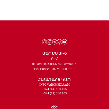
ՄԵՐ ՄԱՍԻՆ
ԹԻՄ
ԱՌԱՔԵԼՈՒԹՅՈՒՆ ԵՎ ԱՐԺԵՔՆԵՐ
ՕԳՏԱԳՈՐԾՄԱՆ ՊԱՅՄԱՆՆԵՐ
ՀԵՏԱԴԱՐՁ ԿԱՊ
INFO@ABCMEDIA.AM
+374 (44) 500 105
+374 (11) 500 105