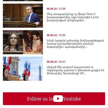
08.08.26 / 17:29
Մեզ առաջարկվողը ոչ միայն հեռու է
խաղաղությունից, այլև հակադիր է բուն
խաղաղության կոնցեպտին...
08.08.26 / 17:25
Նման կադրեր չտեսանք մանկապղծության
համար կասկածվողներին բերման
ենթարկելիս․ պատգամավոր...
08.08.26 / 15:57
Անցած մեկ տարում Հայաստանն ու
Ադրբեջանը կարևոր և վճռական քայլեր են
ձեռնարկել․ Ֆրանսիայի ԱԳ...
Follow us in
Youtube