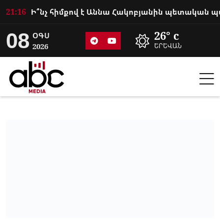
21:16
08
26° c
ՕԳՍ
2026
ԵՐԵՎԱՆ