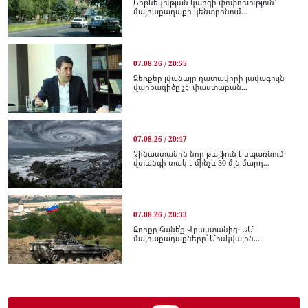
Երթևեկության կարգի փոփոխություն՝
մայրաքաղաքի կենտրոնում...
07.08.26 / 20:55
Ձեռքեր լվանալը դատավորի լավագույն
վարքագիծը չէ․ փաստաբան...
07.08.26 / 20:47
Չինաստանին նոր թայֆուն է սպառնում․
վտանգի տակ է մինչև 30 մլն մարդ...
07.08.26 / 20:33
Զորքը հանե՛ք Վրաստանից․ ԵՄ
մայրաքաղաքները՝ Մոսկվային...