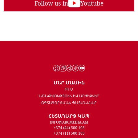
Follow us in
Youtube
ՄԵՐ ՄԱՍԻՆ
ԹԻՄ
ԱՌԱՔԵԼՈՒԹՅՈՒՆ ԵՎ ԱՐԺԵՔՆԵՐ
ՕԳՏԱԳՈՐԾՄԱՆ ՊԱՅՄԱՆՆԵՐ
ՀԵՏԱԴԱՐՁ ԿԱՊ
INFO@ABCMEDIA.AM
+374 (44) 500 105
+374 (11) 500 105