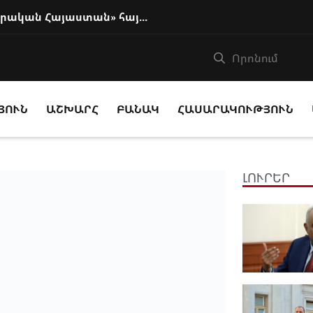
Բաքուն ողջունել է Փաշինյանի «իրական Հայաստան» հայեցակարգը
ՅՈՒՆ
ԱՇԽԱՐՀ
ԲԱՆԱԿ
ՀԱՍԱՐԱԿՈՒԹՅՈՒՆ
ԼՈՒՐԵՐ