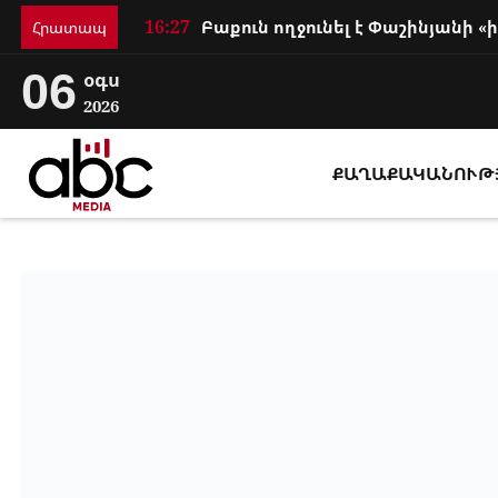
16:27
Հրատապ
06
օգս
2026
ՔԱՂԱՔԱԿԱՆՈՒԹ