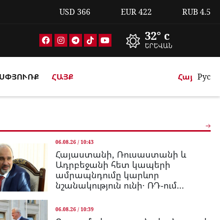
USD
366
EUR
422
RUB
4.5
32° c
ԵՐԵՎԱՆ
ՍՓՅՈՒՌՔ
ՀԱՅՔ
Հայ
Рус
06.08.26 / 10:43
Հայաստանի, Ռուսաստանի և
Ադրբեջանի հետ կապերի
ամրապնդումը կարևոր
նշանակություն ունի․ ՌԴ-ում...
06.08.26 / 10:39