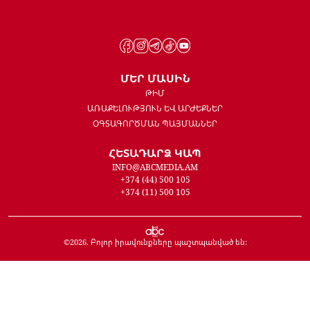
ՄԵՐ ՄԱՍԻՆ
ԹԻՄ
ԱՌԱՔԵԼՈՒԹՅՈՒՆ ԵՎ ԱՐԺԵՔՆԵՐ
ՕԳՏԱԳՈՐԾՄԱՆ ՊԱՅՄԱՆՆԵՐ
ՀԵՏԱԴԱՐՁ ԿԱՊ
INFO@ABCMEDIA.AM
+374 (44) 500 105
+374 (11) 500 105
©
2026
. Բոլոր իրավունքները պաշտպանված են: