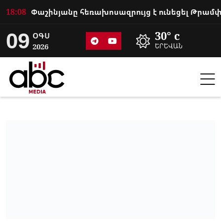
18:08
09
30° c
ՕԳՍ
2026
ԵՐԵՎԱՆ