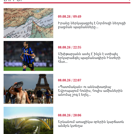
09.08.26 / 09:49
Իրանը ներկայացրել է Հորմուզի նեղուցի
բացման պայմանները...
08.08.26 / 22:35
Մխիթարյանն ասել է՝ ինչն է ստիպել
երկարաձգել պայմանագիրն Ինտերի
հետ...
08.08.26 / 22:07
«Պատմական» ու աննախադեպ․
Եվրոպայում հունիս, հուլիս ամիսներին
անոմալ շոգ է եղել...
08.08.26 / 20:06
Երևանում առաջիկա օրերին կարճատև
անձրև կտեղա