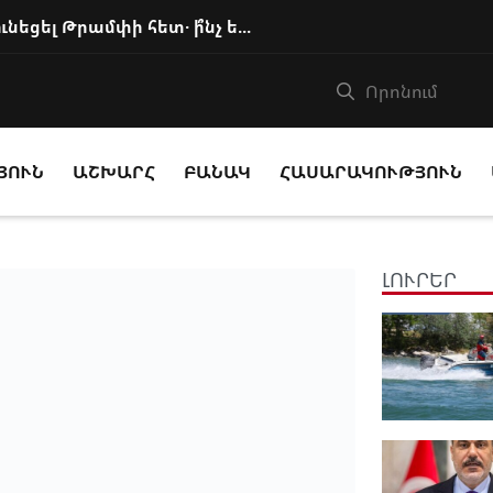
Փաշինյանը հեռախոսազրույց է ունեցել Թրամփի հետ․ ի՞նչ են քննարկել
ՅՈՒՆ
ԱՇԽԱՐՀ
ԲԱՆԱԿ
ՀԱՍԱՐԱԿՈՒԹՅՈՒՆ
ԼՈՒՐԵՐ