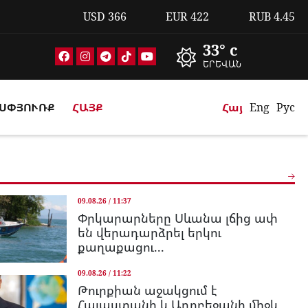
USD
366
EUR
422
RUB
4.45
33° c
ԵՐԵՎԱՆ
ՍՓՅՈՒՌՔ
ՀԱՅՔ
Հայ
Eng
Рус
09.08.26 / 11:37
Փրկարարները Սևանա լճից ափ
են վերադարձրել երկու
քաղաքացու...
09.08.26 / 11:22
Թուրքիան աջակցում է
Հայաստանի և Ադրբեջանի միջև