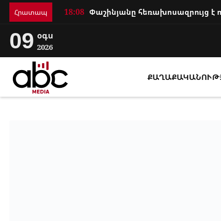
18:08
Հրատապ
09
օգս
2026
ՔԱՂԱՔԱԿԱՆՈՒԹ