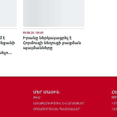
09.08.26 / 09:49
 է
Իրանը ներկայացրել է
բեջանի
Հորմուզի նեղուցի բացման
պայմանները
լո...
ՄԵՐ ՄԱՍԻՆ
Հ
IN
ԹԻՄ
ԱՌԱՔԵԼՈՒԹՅՈՒՆ ԵՎ ԱՐԺԵՔՆԵՐ
+37
ՕԳՏԱԳՈՐԾՄԱՆ ՊԱՅՄԱՆՆԵՐ
+37