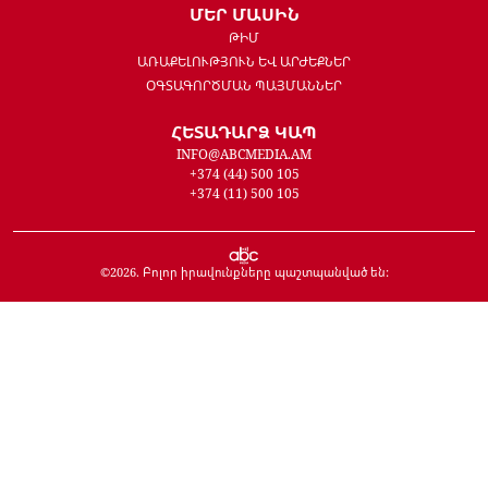
ՄԵՐ ՄԱՍԻՆ
ԹԻՄ
ԱՌԱՔԵԼՈՒԹՅՈՒՆ ԵՎ ԱՐԺԵՔՆԵՐ
ՕԳՏԱԳՈՐԾՄԱՆ ՊԱՅՄԱՆՆԵՐ
ՀԵՏԱԴԱՐՁ ԿԱՊ
INFO@ABCMEDIA.AM
+374 (44) 500 105
+374 (11) 500 105
©
2026
. Բոլոր իրավունքները պաշտպանված են: