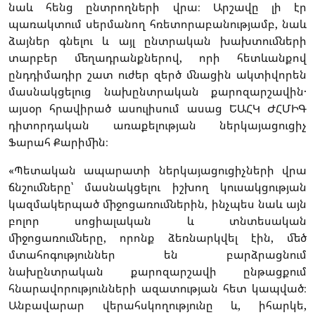
նաև հենց ընտրողների վրա։ Արշավը լի էր
պառակտում սերմանող հռետորաբանությամբ, նաև
ձայներ գնելու և այլ ընտրական խախտումների
տարբեր մեղադրանքներով, որի հետևանքով
ընդդիմադիր շատ ուժեր զերծ մնացին ակտիվորեն
մասնակցելուց նախընտրական քարոզարշավին․
այսօր հրավիրած ասուլիսում ասաց ԵԱՀԿ ԺՀՄԻԳ
դիտորդական առաքելության ներկայացուցիչ
Ֆարահ Քարիմին։
«Պետական ապարատի ներկայացուցիչների վրա
ճնշումները՝ մասնակցելու իշխող կուսակցության
կազմակերպած միջոցառումներին, ինչպես նաև այն
բոլոր սոցիալական և տնտեսական
միջոցառումները, որոնք ձեռնարկվել էին, մեծ
մտահոգություններ են բարձրացնում
նախընտրական քարոզարշավի ընթացքում
հնարավորությունների ազատության հետ կապված։
Անբավարար վերահսկողությունը և, իհարկե,