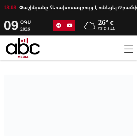
18:08
09
26° c
ՕԳՍ
2026
ԵՐԵՎԱՆ