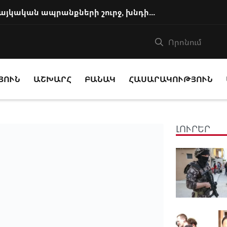
Այն, ինչ այսօր տեղի է ունենում հայկական ապրանքների շուրջ, խնդիր է Հայաստ...
ՅՈՒՆ
ԱՇԽԱՐՀ
ԲԱՆԱԿ
ՀԱՍԱՐԱԿՈՒԹՅՈՒՆ
ԼՈՒՐԵՐ