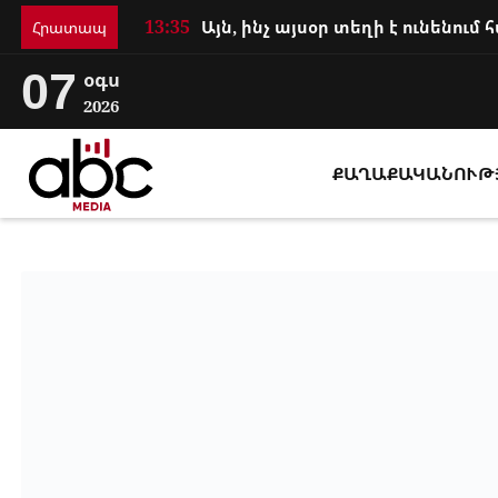
13:35
Հրատապ
07
օգս
2026
ՔԱՂԱՔԱԿԱՆՈՒԹ