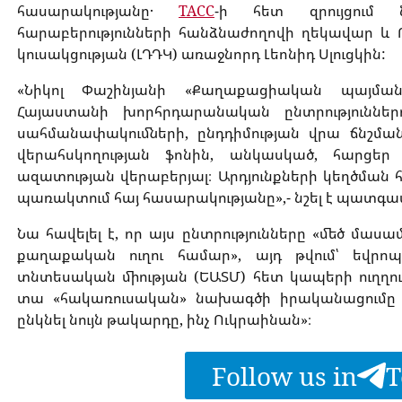
հասարակությանը․
ТАСС
-ի հետ զրույցում 
հարաբերությունների հանձնաժողովի ղեկավար և
կուսակցության (ԼԴԴԿ) առաջնորդ Լեոնիդ Սլուցկին:
«Նիկոլ Փաշինյանի «Քաղաքացիական պայման
Հայաստանի խորհրդարանական ընտրություններ
սահմանափակումների, ընդդիմության վրա ճնշման
վերահսկողության ֆոնին, անկասկած, հարցե
ազատության վերաբերյալ։ Արդյունքների կեղծման հ
պառակտում հայ հասարակությանը»,- նշել է պատգա
Նա հավելել է, որ այս ընտրությունները «մեծ մաս
քաղաքական ուղու համար», այդ թվում՝ եվր
տնտեսական միության (ԵԱՏՄ) հետ կապերի ուղղութ
տա «հակառուսական» նախագծի իրականացումը 
ընկնել նույն թակարդը, ինչ Ուկրաինան»։
Follow us in
T