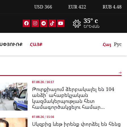
USD
366
EUR
422
RUB
4.48
35° c
ԵՐԵՎԱՆ
ՍՓՅՈՒՌՔ
ՀԱՅՔ
Հայ
Рус
07.08.26 / 16:17
Թուրքիայում ձերբակալել են 104
անձի՝ ահաբեկչական
կազմակերպության հետ
համագործակցելու համար...
07.08.26 / 15:56
Սկզբից ևեթ իրենք փորձել են հենց