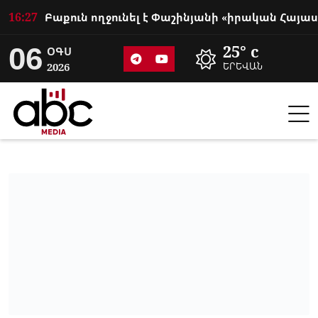
16:27
06
25° c
ՕԳՍ
2026
ԵՐԵՎԱՆ