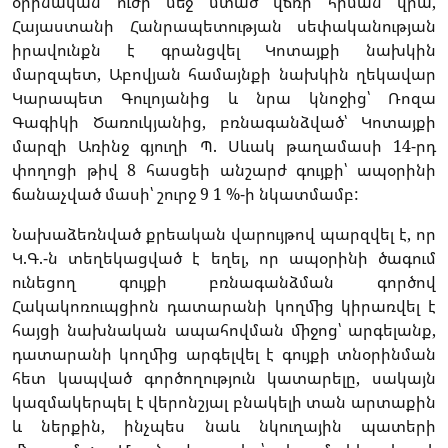
օրինական ուժի մեջ մտած վճռի հիման վրա,
Հայաստանի Հանրապետության սեփականության
իրավունքն է գրանցվել Կոտայքի նախկին
մարզպետ, Աբովյան համայնքի նախկին ղեկավար
Կարապետ Գուլոյանից և նրա կնոջից՝ Ռոզա
Գագիկի Ծառուկյանից, բռնագանձված՝ Կոտայքի
մարզի Առինջ գյուղի Պ. Սևակ թաղամասի 14-րդ
փողոցի թիվ 8 հասցեի անշարժ գույքի՝ ապօրինի
ճանաչված մասի՝ շուրջ 9 1 %-ի նկատմամբ:
Նախաձեռնված քրեական վարույթով պարզվել է, որ
Կ.Գ.-ն տեղեկացված է եղել, որ ապօրինի ծագում
ունեցող գույքի բռնագանձման գործով
Հակակոռուպցիոն դատարանի կողմից կիրառվել է
հայցի նախնական ապահովման միջոց՝ արգելանք,
դատարանի կողմից արգելվել է գույքի տնօրինման
հետ կապված գործողություն կատարելը, սակայն
կազմակերպել է վերոնշյալ բնակելի տան արտաքին
և ներքին, ինչպես նաև նկուղային պատերի