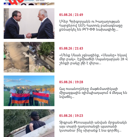
05.08.26 / 21:49
Մհեր Գրիգորյանն ու Խաղաղության
հարցերով ԱՄՆ հատուկ բանագնացը
քննարկել են ԹՐԻՓՓ նախագիծը...
05.08.26 / 21:43
«Մենք Սևան չգնացինք, «Սևանը» եկավ
մեր բակ». Էջմիածնի Սպանդարյան 28 Վ
շենքի բակը լճի է վերա...
05.08.26 / 19:28
Հայ ուսանողները մաթեմատիկայի
միջազգային օլիմպիադայում 4 մեդալ են
նվաճել...
05.08.26 / 19:23
Տիգրան Քեոսայանի անվան մրցանակն
այս տարի դաղստանցի պատանի
կստանա․ ի՞նչ սխրանք է նա գործել...