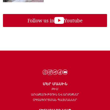
Follow us in
Youtube
ՄԵՐ ՄԱՍԻՆ
ԹԻՄ
ԱՌԱՔԵԼՈՒԹՅՈՒՆ ԵՎ ԱՐԺԵՔՆԵՐ
ՕԳՏԱԳՈՐԾՄԱՆ ՊԱՅՄԱՆՆԵՐ