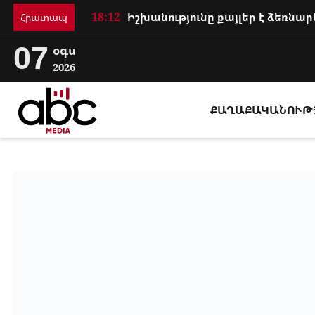
18:12
Հրատապ
07
օգս
2026
ՔԱՂԱՔԱԿԱՆՈՒԹ