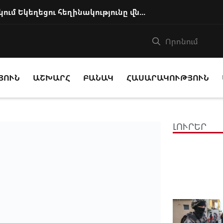
Իշխանությունը քայլեր է ձեռնարկում Եկեղեցու հեղինակությունը վնասելու, ինք...
ՅՈՒՆ
ԱՇԽԱՐՀ
ԲԱՆԱԿ
ՀԱՍԱՐԱԿՈՒԹՅՈՒՆ
ԼՈՒՐԵՐ