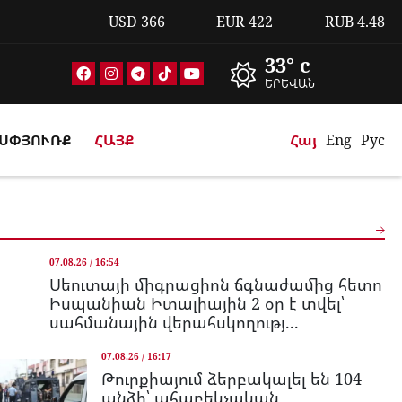
USD
366
EUR
422
RUB
4.48
33° c
ԵՐԵՎԱՆ
ՍՓՅՈՒՌՔ
ՀԱՅՔ
Հայ
Eng
Рус
07.08.26 / 16:54
Սեուտայի միգրացիոն ճգնաժամից հետո
Իսպանիան Իտալիային 2 օր է տվել՝
սահմանային վերահսկողությ...
07.08.26 / 16:17
Թուրքիայում ձերբակալել են 104
անձի՝ ահաբեկչական