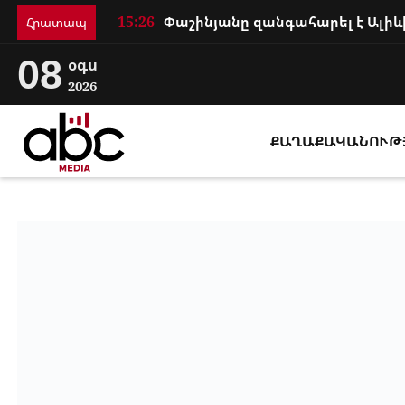
15:26
Հրատապ
08
օգս
2026
ՔԱՂԱՔԱԿԱՆՈՒԹ