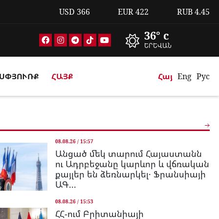
USD
366
EUR
422
RUB
4.45
36° c
ԵՐԵՎԱՆ
ՍՓՅՈՒՌՔ
ՀԱՅՔ
Հայ
Eng
Рус
08.08.26 / 15:57
Անցած մեկ տարում Հայաստանն
ու Ադրբեջանը կարևոր և վճռական
քայլեր են ձեռնարկել․ Ֆրանսիայի
ԱԳ...
08.08.26 / 15:53
ՀՀ-ում Բրիտանիայի