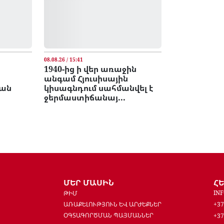
08.08.26 / 15:41
1940-ից ի վեր առաջին
անգամ Հյուսիսային
ջան
կիսագնդում սահմանվել է
ջերմաստիճանայ...
ՄԵՐ ՄԱՍԻՆ
Հ
IN
ԹԻՄ
ԱՌԱՔԵԼՈՒԹՅՈՒՆ ԵՎ ԱՐԺԵՔՆԵՐ
+37
ՕԳՏԱԳՈՐԾՄԱՆ ՊԱՅՄԱՆՆԵՐ
+37