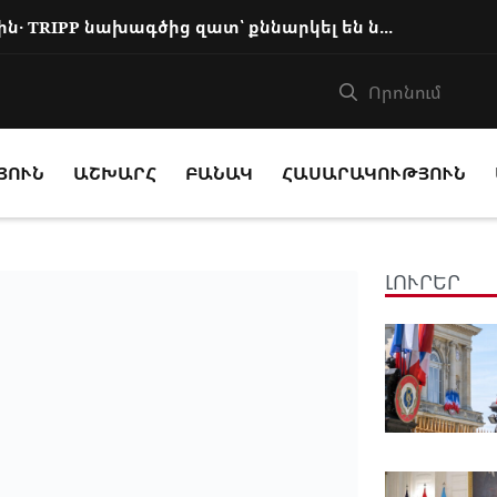
Փաշինյանը զանգահարել է Ալիևին․ TRIPP նախագծից զատ՝ քննարկել են նաև այլ հարցեր
ՅՈՒՆ
ԱՇԽԱՐՀ
ԲԱՆԱԿ
ՀԱՍԱՐԱԿՈՒԹՅՈՒՆ
ԼՈՒՐԵՐ