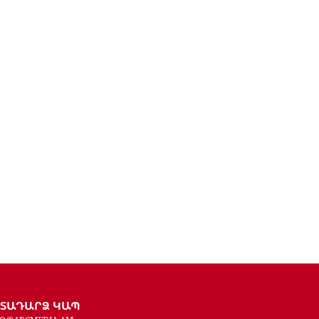
ԵՏԱԴԱՐՁ ԿԱՊ