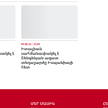
09.08.26 / 22:09
Իտալիան
ակել է
սահմանափակել է
Շենգենյան ազատ
տեղաշարժը Իսպանիայի
հետ
ՄԵՐ ՄԱՍԻՆ
Հ