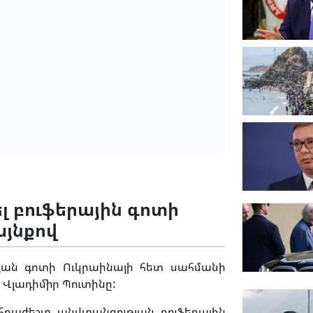
լ բուֆերային գոտի
այնքով
ւթյան գոտի Ուկրաինայի հետ սահմանի
Վլադիմիր Պուտինը:
նհրաժեշտ անվտանգության բուֆերային