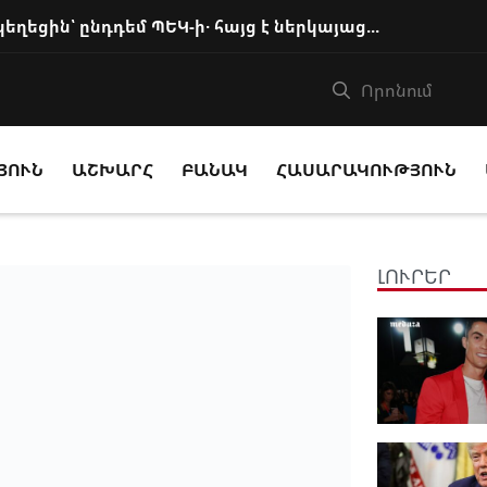
Հայաստանյայց առաքելական եկեղեցին՝ ընդդեմ ՊԵԿ-ի․ հայց է ներկայացվել․ Փաստինֆո
ՅՈՒՆ
ԱՇԽԱՐՀ
ԲԱՆԱԿ
ՀԱՍԱՐԱԿՈՒԹՅՈՒՆ
ԼՈՒՐԵՐ