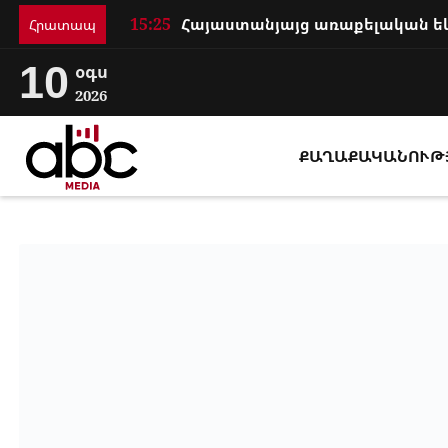
15:25
Հրատապ
10
օգս
2026
ՔԱՂԱՔԱԿԱՆՈՒԹ