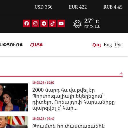
USD
366
EUR
422
RUB
4.45
27° c
ԵՐԵՎԱՆ
ՍՓՅՈՒՌՔ
ՀԱՅՔ
Հայ
Eng
Рус
10.08.26 / 10:02
2000 մարդ հավաքվել էր
Պորտուգալիայի եկեղեցում՝
դիտելու Ռոնալդուի հարսանիքը․
պարզվել է՝ հար...
10.08.26 / 09:47
Թրամփն իր փաստաբանին