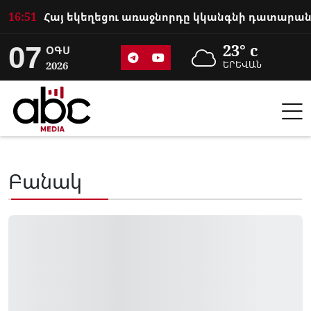
16:51
07
23° c
ՕԳՍ
2026
ԵՐԵՎԱՆ
Բանակ