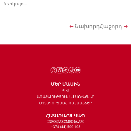
ներկայո...
Նախորդ
Հաջորդ
ՄԵՐ ՄԱՍԻՆ
ԹԻՄ
ԱՌԱՔԵԼՈՒԹՅՈՒՆ ԵՎ ԱՐԺԵՔՆԵՐ
ՕԳՏԱԳՈՐԾՄԱՆ ՊԱՅՄԱՆՆԵՐ
ՀԵՏԱԴԱՐՁ ԿԱՊ
INFO@ABCMEDIA.AM
+374 (44) 500 105