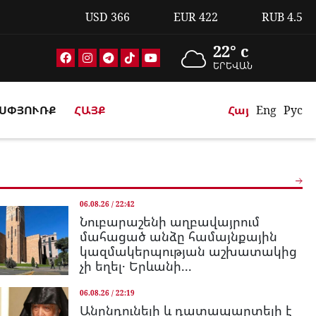
USD
366
EUR
422
RUB
4.5
22° c
ԵՐԵՎԱՆ
ՍՓՅՈՒՌՔ
ՀԱՅՔ
Հայ
Eng
Рус
06.08.26 / 22:42
Նուբարաշենի աղբավայրում
մահացած անձը համայնքային
կազմակերպության աշխատակից
չի եղել․ Երևանի...
06.08.26 / 22:19
Անընդունելի և դատապարտելի է