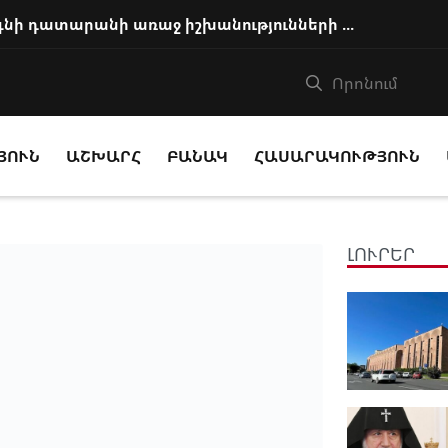
Հայ եկեղեցու առաջնորդը կկանգնի դատարանի առաջ իշխանությունների հետ խորացո...
ՅՈՒՆ
ԱՇԽԱՐՀ
ԲԱՆԱԿ
ՀԱՍԱՐԱԿՈՒԹՅՈՒՆ
ԼՈՒՐԵՐ