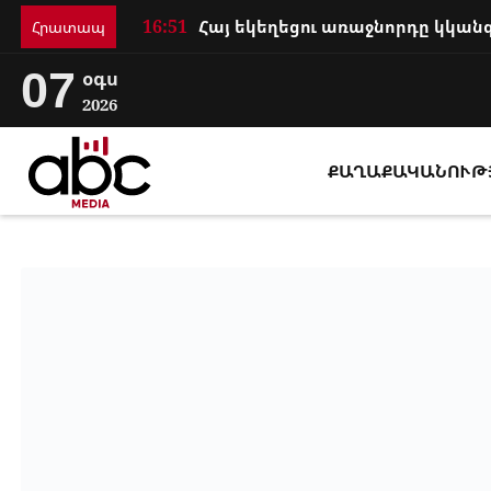
16:51
Հրատապ
07
օգս
2026
ՔԱՂԱՔԱԿԱՆՈՒԹ