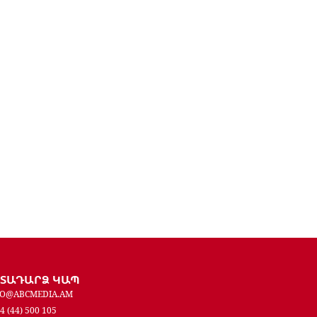
ԵՏԱԴԱՐՁ ԿԱՊ
FO@ABCMEDIA.AM
4 (44) 500 105