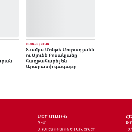
06.08.26 / 21:48
8-ամյա Մոնթե Մուրադյանն
ու Սյունե Քոսակյանը
արան
հաղթահարել են
Արարատի գագաթը
ՄԵՐ ՄԱՍԻՆ
Հ
IN
ԹԻՄ
ԱՌԱՔԵԼՈՒԹՅՈՒՆ ԵՎ ԱՐԺԵՔՆԵՐ
+37