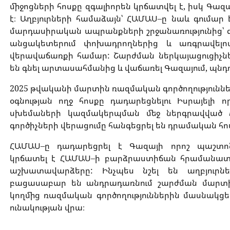
միջոցների
հոսքը
զգալիորեն
կրճատվել
է
,
իսկ
Գազ
է։
Աղբյուրների
համաձայն՝
ՀԱՄԱՍ
–
ը
նաև
գումար
մարդասիրական
ապրանքների
շրջանառությունից՝
անցակետերում
փոխադրողներից
և
առգրավելո
վերավաճառքի
համար
:
Շարժման
ներկայացուցիչն
են
գնել
արտասահմանից
և
վաճառել
Գազայում
,
պնդո
2025
թվականի
մարտին
ռազմական
գործողությունն
օգնության
ողջ
հոսքը
դադարեցնելու
Իսրայելի
ո
սխեմաների
կազմակերպման
մեջ
ներգրավված
գործիչների
վերացումը
հանգեցրել
են
դրամական
հո
ՀԱՄԱՍ
–
ը
դադարեցրել
է
Գազայի
որոշ
պաշտո
կրճատել
է
ՀԱՄԱՍ
–
ի
բարձրաստիճան
հրամանատ
աշխատավարձերը
:
Ինչպես
նշել
են
աղբյուրն
բացասաբար
են
անդրադառնում
շարժման
մարտ
կողմից
ռազմական
գործողություններին
մասնակցել
ունակության
վրա։