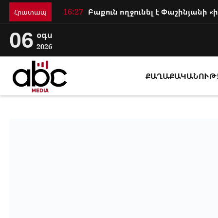
16:27
Հրատապ
06
օգս
2026
ՔԱՂԱՔԱԿԱՆՈՒԹ