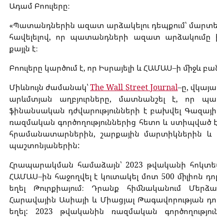
Ադամ
Բոուլերը։
«
Պատանդներին
ազատ
արձակելու
դեպքում՝
մարտե
հավելելով
,
որ
պատանդների
ազատ
արձակումը
քայլն
է։
Բոուլերը
կարծում
է
,
որ
Իսրայելի
և
ՀԱՄԱՍ
–
ի
միջև
բան
Միևնույն
ժամանակ՝
The Wall Street Journal
–
ը
,
վկայա
արևմտյան
աղբյուրները
,
մատնանշել
է
,
որ
պա
ֆինանսական
դժվարությունների
է
բախվել
Գազայի
ռազմական
գործողություններից
հետո
և
ստիպված
հրամանատարներին
,
շարքային
մարտիկներին
և
պաշտոնյաներին
:
Հրապարակման
համաձայն՝
2023
թվականի
հոկտե
ՀԱՄԱՍ
–
ին
հաջողվել
է
կուտակել
մոտ
500
միլիոն
դո
եղել
Թուրքիայում։
Դրանք
հիմնականում
Մերձա
Հարավային
Ասիայի
և
Միացյալ
Թագավորության
դո
եղել
: 2023
թվականին
ռազմական
գործողությու