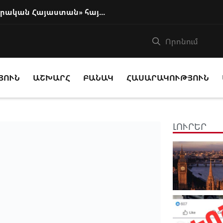
Բաքուն ողջունել է Փաշինյանի «իրական Հայաստան» հայեցակարգը
ՅՈՒՆ
ԱՇԽԱՐՀ
ԲԱՆԱԿ
ՀԱՍԱՐԱԿՈՒԹՅՈՒՆ
ԼՈՒՐԵՐ