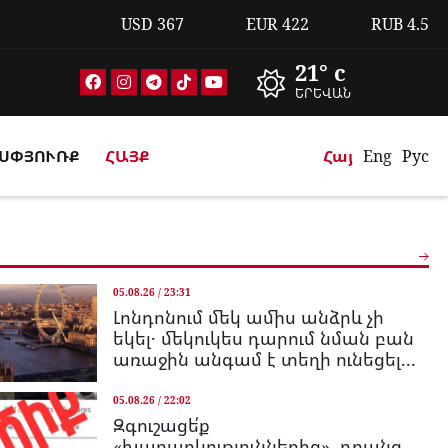
USD
367
EUR
422
RUB
4.5
21° c
ԵՐԵՎԱՆ
ՍՓՅՈՒՌՔ
ՀԱՅՔ
Հայ
Eng
Рус
05.08.26 / 23:31
Լոնդոնում մեկ ամիս անձրև չի
եկել․ մեկուկես դարում նման բան
առաջին անգամ է տեղի ունեցել...
05.08.26 / 22:02
Զգուշացե՛ք
«խաղարկություններից», դրանց