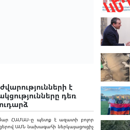
վարությունների է
ակցությունները դեռ
ցուդարձ
մար
ՀԱՄԱՍ
–
ը
պետք
է
ազատի
բոլոր
ցերով
ԱՄՆ
նախագահի
ներկայացուցիչ