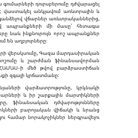
ա
գումարների
դուրսբերումը
դժվարացել
է
վաստակել
անկլավում
առևտրային
և
գանձելով
վճարներ
առևտրականներից
,
վ
ապրանքների
մի
մասը՝
հետագա
երը
նաև
ինքնուրույն
որոշ
ապրանքներ
ւմ
են
աղբյուրները։
երի
վերսկսումը
,
Գազա
մարդասիրական
րոշումը
և
շարժման
ֆինանսավորման
ՀԱՄԱՍ
–
ի
մեծ
թվով
բարձրաստիճան
սքի
զգալի
կրճատմանը
:
նյաների
վարձատրությունը
,
կրկնակի
արների
և
իր
շարքային
մարտիկների
երը
,
ֆինանսական
դժվարությունները
իկների
բարոյական
վիճակի
և
նրանց
ու
համար
նորակոչիկներ
ներգրավելու