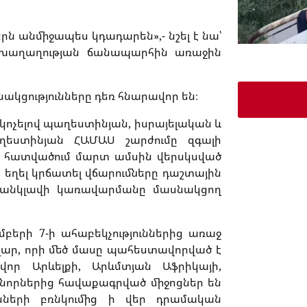
րն
անմիջապես
կդադարեն
»,-
նշել
է
նա՝
խաղաղության
ճանապարհին
առաջին
ակցությունները
դեռ
հնարավոր
են։
կոչելով
պաղեստինյան
,
իսրայելական
և
ղեստինյան
ՀԱՄԱՍ
շարժումը
զգալի
հատվածում
մարտ
ամսին
վերսկսված
է
եղել
կրճատել
վճարումները
դաշտային
անկլավի
կառավարմանը
մասնակցող
մբերի
7-
ի
ահաբեկչություններից
առաջ
լար
,
որի
մեծ
մասը
պահեստավորված
է
վոր
Արևելքի
,
Արևմտյան
Աֆրիկայի
,
նորներից
հավաքագրված
միջոցներ
են
նների
բռնկումից
ի
վեր
դրամական